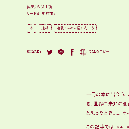
編集：久保山領
リード文：野村由芽
本
連載
連載：あの本屋に行こう
SHARE:
URLをコピー
一冊の本に出会うこ
き、世界の未知の側
と思ったとき……。そ
この記事では、me 