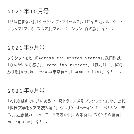
2023年10月号
『私は憎まない』、『シック・オブ・マイセルフ』、『ひなぎく』、ルーシー・
デラップ『フェミニズムズ』、ファン・ジョンウン『百の影』 など...
2023年9月号
タケシタトモヒロ『Across the United States』、武田砂鉄
『なんかいやな感じ』、『Remolino Project』、『夜明けに、月の手
触りを』から、展 ～2023東京編～、『Candlelight』 など...
2023年8月号
『われらはすでに共にある : 反トランス差別ブックレット』、小川公代
『世界文学をケアで読み解く』、ウルリケ・オッティンガー「ベルリン三部
作」、近藤聡乃『ニューヨークで考え中』、森栄喜『ネズミたちの寝言｜
We Squeak』 など...