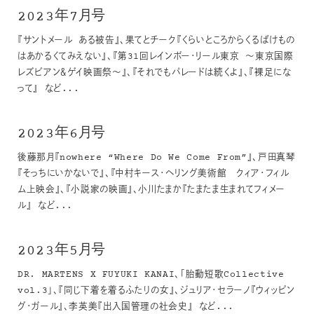
2023年7月号
『サントメール ある被告』、果てとチーク『くらいところからくるばけもの
はあかるくてみえない』、『第31回レインボー・リール東京 〜東京国際
レズビアン＆ゲイ映画祭〜』、『それでもパレードは続くよ』、『裸足にな
って』 など...
2023年6月号
後藤那月『nowhere “Where Do We Come From”』、戸田真琴
『そっちにいかないで』、『中村キース・ヘリング美術館 クィア・フィル
ム上映会』、『小説家の映画』、小川たまか『たまたま生まれてフィメー
ル』 など...
2023年5月号
DR. MARTENS X FUYUKI KANAI、「胎動短歌Collective
vol.3」、『同じ下着を着るふたりの女』、ジュリア・セラーノ『ウィッピン
グ・ガール』、李英美『出入国管理の社会史』 など...