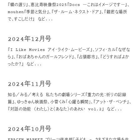
『蝶の渡り』、恵比寿映像祭2025『Docs ―これはイメージです―』、
mouhen『季節と気分』、『ザ・ルーム・ネクスト・ドア』、『親密な場所
で、すこしだけ』 など...
2024年12月号
『I Like Movies アイ・ライク・ムービーズ』、ソフィ・カル『なぜな
ら』、『おばあちゃんのガールフレンド』、『占領都市』、『どうすればよか
ったか？』 など...
2024年11月号
知る／みる／考える 私たちの劇場シリーズ『重力の光：祈りの記録
篇』、ゆっきゅん映画祭、小菅くみ「心躍る瞬間」、『アット・ザ・ベンチ』、
『対話の効能 〈わたし〉と〈あなた〉のあわい vol.2』 など...
2024年10月号