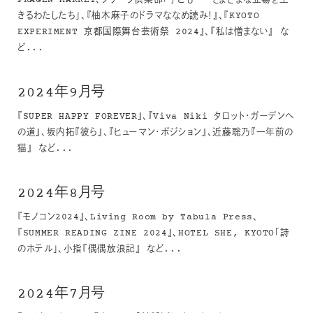
FRAGEN MARKET、プリーツ倶楽部「子ども – さまざまな立場を生
きるわたしたち」、『柚木麻子のドラマななめ読み！』、『KYOTO
EXPERIMENT 京都国際舞台芸術祭 2024』、『私は憎まない』 な
ど...
2024年9月号
『SUPER HAPPY FOREVER』、『Viva Niki タロット・ガーデンへ
の道』、坂内拓『彼ら』、『ヒューマン・ポジション』、近藤聡乃『一年前の
猫』 など...
2024年8月号
『モノコン2024』、Living Room by Tabula Press、
『SUMMER READING ZINE 2024』、HOTEL SHE, KYOTO「詩
のホテル」、小指『偶偶放浪記』 など...
2024年7月号