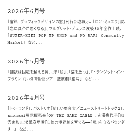
2026年6月号
『書籍：グラフィックデザインの窓』刊行記念展示、『ロン・ミュエク』展、
『急に具合が悪くなる』、マルグリット・デュラス没後30年全作上映、
「SUPER-KIKI POP UP SHOP and NO WAR! Community
Market」 など...
2026年5月号
「翻訳は国境を越える翼」、浮『私』、『猫を放つ』、『トランジット・イン・
フラミンゴ』、梅田哲也ツアー型演劇『空洞』 など...
2026年4月号
『トゥ・ランド』、バストリオ『新しい野良犬／ニューストリートドッグ2』、
anonami展示販売会「ON THE SAME TABLE」、吉澤嘉代子『幽
霊家族』、鴻巣麻里香『自他の境界線を育てる——「私」を守るバウンダ
リー』 など...