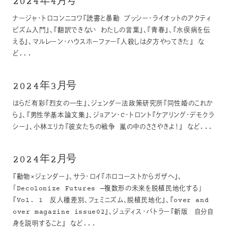
2024年4月号
ナージャ・トロコンニコワ『読書と暴動 プッシー・ライオットのアクティ
ビズム入門』、『翻訳できない わたしの言葉』、『青春』、『水俣病を伝
える』、マルレーン・ハウスホーファー『人殺しは夕方やってきた』 な
ど...
2024年3月号
はらだ有彩『烈女の一生』、ジェンダー法政策研究所『同性婚のこれか
ら』、『男性学基本論文集』、ジョアン・C・トロント『ケアリング・デモクラ
シー』、小林エリカ『彼女たちの戦争 嵐の中のささやきよ！』 など...
2024年2月号
『動物×ジェンダー』、サラ・ロイ『ホロコーストからガザへ』、
「Decolonize Futures —複数形の未来を脱植民地化する」
『Vol. 1 反人種差別、フェミニズム、脱植民地化』、『over and
over magazine issue02』、ジュディス・バトラー『新版 自分自
身を説明すること』 など...