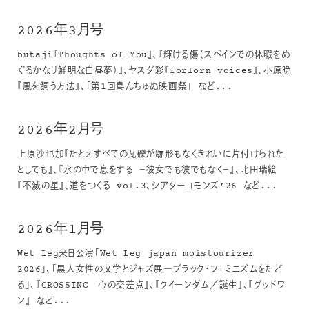
2026年3月号
butaji『Thoughts of You』、『輝ける傷（スペインでの休暇をめ
ぐるかなり鮮明な白昼夢）』、ヤスダ彩『forlorn voices』、小原晩
『風を飼う方法』、「第1回島んちゅぬ映画祭」 など...
2026年2月号
上原沙也加『たとえすべての瓦礫が跡形もなくきれいに片付けられた
としても』、『水の中で息をする －彼女でも彼でもなく－』、北田瑞絵
『不滅の星』、道をつくる vol.3、シアターコモンズ’26 など...
2026年1月号
Wet Leg来日公演「Wet Leg japan moistourizer
2026」、「黒人女性の文学とジャズ展―ブラック・フェミニズムをたど
る」、『CROSSING 心の交差点』、『クイーンダム／誕生』、『グッドワ
ン』 など...