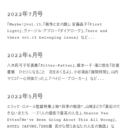
2022年7月号
『Maybe!』vol.13、『戦争と女の顔』、安藤晶子『First
Light』、ヴァージル・アブロー『ダイアローグ』、『here and
there vol.15 belonging issue』 など...
2022年6月号
八木莉可子写真集『Pitter-Patter』、植本一子・滝口悠生『往復
書簡 ひとりになること 花をおくるよ』、小谷実由『隙間時間』、山内
マリコ『一心同体だった』、『ベイビー・ブローカー』 など...
2022年5月号
エリック・ロメール監督特集上映”四季の物語”、山崎まどか『真似ので
きない女たち ─２１人の最低で最高の人生』、Sharon Van
Etten『We’ve Been Going About This All Wrong』、
HOTEL CAFUNE、『END展 死から問うあなたの人生の物語』 な