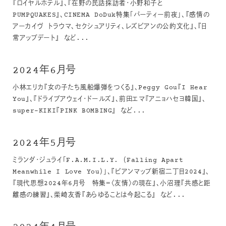
『ロイヤルホテル』、『在野の民話採訪者・小野和子と
PUMPQUAKES』、CINEMA DoDuk特集「パーティー前夜」、『感情の
アーカイヴ トラウマ、セクシュアリティ、レズビアンの公的文化』、『日
常アップデート』 など...
2024年6月号
小林エリカ『女の子たち風船爆弾をつくる』、Peggy Gou『I Hear
You』、『ドライブアウェイ・ドールズ』、前田エマ『アニョハセヨ韓国』、
super-KIKI『PINK BOMBING』 など...
2024年5月号
ミランダ・ジュライ「F.A.M.I.L.Y. （Falling Apart
Meanwhile I Love You）」、『ビアンマップ新宿二丁目2024』、
『現代思想2024年6月号 特集＝〈友情〉の現在』、小沼理『共感と距
離感の練習』、柴崎友香『あらゆることは今起こる』 など...