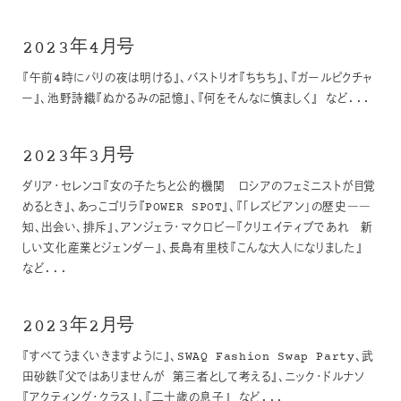
2023年4月号
『午前4時にパリの夜は明ける』、バストリオ『ちちち』、『ガールピクチャ
ー』、池野詩織『ぬかるみの記憶』、『何をそんなに慎ましく』 など...
2023年3月号
ダリア・セレンコ『女の子たちと公的機関 ロシアのフェミニストが目覚
めるとき』、あっこゴリラ『POWER SPOT』、『「レズビアン」の歴史――
知、出会い、排斥』、アンジェラ・マクロビー『クリエイティブであれ 新
しい文化産業とジェンダー』、長島有里枝『こんな大人になりました』
など...
2023年2月号
『すべてうまくいきますように』、SWAQ Fashion Swap Party、武
田砂鉄『父ではありませんが 第三者として考える』、ニック・ドルナソ
『アクティング・クラス』、『二十歳の息子』 など...