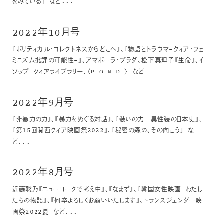
をみている」 など...
2022年10月号
『ポリティカル・コレクトネスからどこへ』、『物語とトラウマ-クィア・フェ
ミニズム批評の可能性-』、アマポーラ・プラダ、松下真理子『生命』、イ
ソップ クィアライブラリー、〈P.O.N.D.〉 など...
2022年9月号
『非暴力の力』、『暴力をめぐる対話』、『装いの力―異性装の日本史』、
『第15回関西クィア映画祭2022』、『秘密の森の、その向こう』 な
ど...
2022年8月号
近藤聡乃『ニューヨークで考え中』、『なまず』、『韓国女性映画 わたし
たちの物語』、『何卒よろしくお願いいたします』、トランスジェンダー映
画祭2022夏 など...