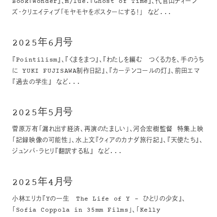
Book『Wonder』、m/lue.『Ghost of Time』、代官山ティーン
ズ・クリエイティブ「モヤモヤをポスターにする！」 など...
2025年6月号
『Pointilism』、『くまをまつ』、『わたしを編む つくる力を、手のうち
に YUKI FUJISAWA制作日記』、『カーテンコールの灯』、前田エマ
『過去の学生』 など...
2025年5月号
菅原万有「漏れ出す経済、再演のたましい」、河合宏樹監督 特集上映
「記録映像の可能性」、水上文『クィアのカナダ旅行記』、『天使たち』、
ジュンパ・ラヒリ『翻訳する私』 など...
2025年4月号
小林エリカ『Yの一生 The Life of Y – ひとりの少女』、
「Sofia Coppola in 35mm Films」、「Kelly