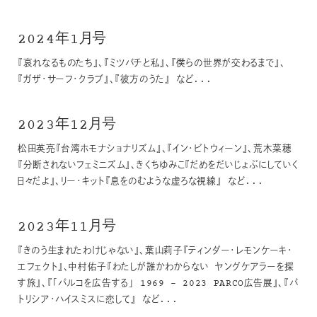
2024年1月号
『哀れなるものたち』、『ミツバチと私』、『僕らの世界が交わるまで』、
『ガザ・サーフ・クラブ』、『彼方のうた』 など...
2023年12月号
松田英亮『台湾ホモナショナリズム』、『イン・ビトウィーン』、荒木菜穂
『分断されないフェミニズム』、きくちゆみこ『だめをだいじょぶにしていく
日々だよ』、リー・キット『息をのむような虚ろな視線』 など...
2023年11月号
『きのう生まれたわけじゃない』、葉山莉子『ティンダー・レモンケーキ・
エフェクト』、中村佑子『わたしが誰かわからない ヤングケアラーを探
す旅』、『「パルコを広告する」 1969 – 2023 PARCO広告展』、『パ
トリシア・ハイスミスに恋して』 など...