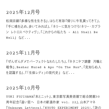
2025年12月号
松岡宗嗣『多様な性を生きる』、はらだ有彩『帰りに牛乳買ってきて』、
『手に魂を込め、歩いてみれば』、「ネリーに気をつけろ！ネリー・カプラ
ン レトロスペクティヴ」、『これからの私たち – All Shall Be
Well』 など...
2025年11月号
『ぜんぜんダメでパーフェクトなわたしたち』、『ネタニヤフ調書 汚職と
戦争』、Bashar Murad & Apo “On The Run”、『見知らぬ人
を認識する』、『「生保レディ」の現代史』 など...
2025年10月号
YUKI FUJISAWA『本とニット』、東京都写真美術館で総合開館30
周年記念『遠い窓へ 日本の新進作家 vol. 22』、山本アマネ
『Unknown Letters』、「KYOTO EXPERIMENT 2025」、「詩の