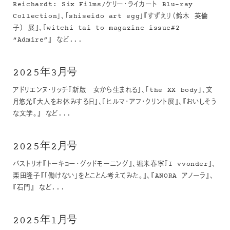
Reichardt: Six Films/ケリー・ライカート Blu-ray
Collection」、「shiseido art egg」『すずえり（鈴木 英倫
子） 展』、『witchi tai to magazine issue#2
“Admire”』 など...
2025年3月号
アドリエンヌ・リッチ『新版 女から生まれる』、「the XX body」、文
月悠光『大人をお休みする日』、『ヒルマ・アフ・クリント展』、『おいしそう
な文学。』 など...
2025年2月号
バストリオ『トーキョー・グッドモーニング』、堀米春寧『I vvonder』、
栗田隆子『「働けない」をとことん考えてみた。』、『ANORA アノーラ』、
『石門』 など...
2025年1月号