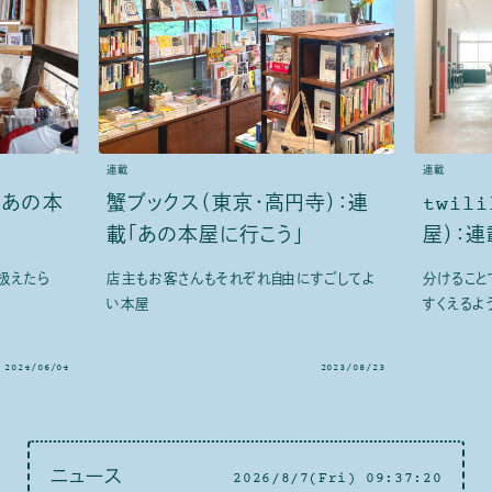
連載
連載
「あの本
蟹ブックス（東京・高円寺）：連
twil
載「あの本屋に行こう」
屋）：
扱えたら
店主もお客さんもそれぞれ自由にすごしてよ
分けること
い本屋
すくえるよ
2024/06/04
2023/08/23
ニュース
2026/8/7(Fri) 09:37:21