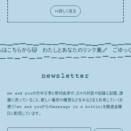
👀詳しく見る
ら🐱
わたしとあなたのリンク集🔗
ごゆっくり🦢🍂
❤
newsletter
me and youの竹中万季と野村由芽が、日々の対話や記録と記憶、課
題に思っていること、新しい場所の構想などをみなさまと共有していくお
便り「me and youからのmessage in a bottle」を隔週金曜
日に配信しています。