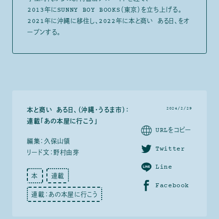
2013年にSUNNY BOY BOOKS（東京）を立ち上げる。
2021年に沖縄に移住し、2022年に本と商い ある日、をオ
ープンする。
2024/2/29
本と商い ある日、（沖縄・うるま市）：
連載「あの本屋に行こう」
URLをコピー
編集：久保山領
Twitter
リード文：野村由芽
Line
本
連載
Facebook
連載：あの本屋に行こう