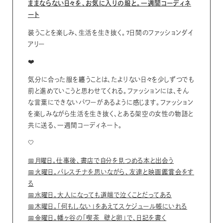
ままならない日々を、お気に入りの服と。一週間コーディネ
ート
装うことを楽しみ、生活を生き抜く。7日間のファッションダイ
アリー
❤️
気分に合った服を纏うことは、たよりない日々を少しずつでも
前と進めていこうと思わせてくれる。ファッションには、そん
な言葉にできないパワーがあるように感じます。ファッション
を楽しみながら生活を生き抜く、とある架空の女性の物語と
共に送る、一週間コーディネート。
🤍
📅月曜日。仕事後、書店で自分を見つめる本と出会う
📅火曜日。パレスチナを思いながら、友達と映画鑑賞会をす
る
📅水曜日。大人になっても道端で泣くことだってある
📅木曜日。「何もしない」をあえてスケジュール帳にいれる
📅金曜日。幡ヶ谷の「喫茶 壁と卵」で、日記を書く