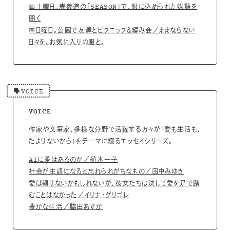
📅土曜日。表参道の「SEASON」で、服に込められた物語を
聞く
📅日曜日。公園で友達とピクニック＆編み会／ままならない
日々を、お気に入りの服と。
🗣️VOICE
VOICE
作家や文筆家、多様な分野で活躍する方々が「愛も生活も、
たよりないから」をテーマに綴るエッセイシリーズ。
AIに愛はあるのか／植本一子
社会が主語になると忘れられがちなもの／田中みゆき
愛は頼りないかもしれないが、彼女たちは決して愛を足で踏
むことはなかった／イリナ・グリゴレ
豊かな生活／脇田あすか