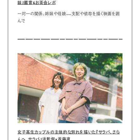
妹』鑑賞&お茶会レポ
一対一の関係、姉妹や母娘……支配や依存を描く映画を囲
んで
女子高生カップルの主体的な別れを描いた『サラバ、さら
んへ、サラバ』洪監督×首藤凜