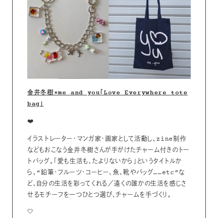
金井冬樹×me and you「Love Everywhere tote
bag」
❤️
イラストレーター・マンガ家・画家として活動し、zine制作
などもおこなう金井冬樹さんが手がけたチャーム付きのトー
トバッグ。「愛も生活も、たよりないから」というタイトルか
ら、“鉛筆・フルーツ・コーヒー、魚、靴やバッグ……etc”な
ど、自分の生活を彩ってくれる／遠くの誰かの生活を感じさ
せるモチーフを一つひとつ選び、チャームを手づくり。
🤍