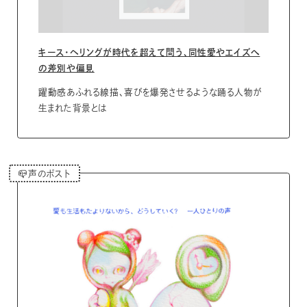
キース・ヘリングが時代を超えて問う、同性愛やエイズへ
の差別や偏見
躍動感あふれる線描、喜びを爆発させるような踊る人物が
生まれた背景とは
📪️声のポスト