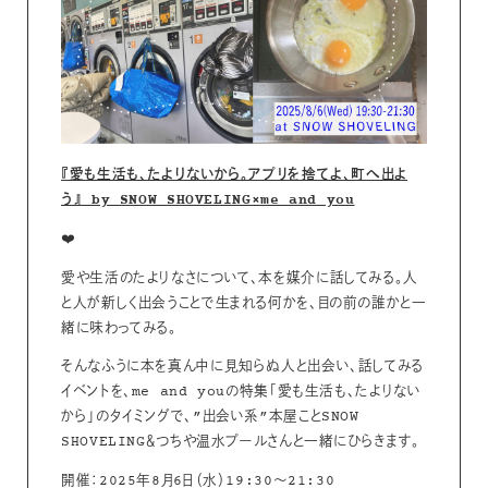
『愛も生活も、たよりないから。アプリを捨てよ、町へ出よ
う』 by SNOW SHOVELING×me and you
❤️
愛や生活のたよりなさについて、本を媒介に話してみる。人
と人が新しく出会うことで生まれる何かを、目の前の誰かと一
緒に味わってみる。
そんなふうに本を真ん中に見知らぬ人と出会い、話してみる
イベントを、me and youの特集「愛も生活も、たよりない
から」のタイミングで、”出会い系”本屋ことSNOW
SHOVELING＆つちや温水プールさんと一緒にひらきます。
開催：2025年8月6日（水）19:30〜21:30