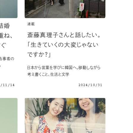
連載
結婚
斎藤真理子さんと話したい。
重ね、
「生きていくの大変じゃない
紡ぐ
ですか？」
当事者の
る
日本から言葉を学びに韓国へ。移動しながら
考え書くこと、生活と文学
4/11/14
2024/10/31