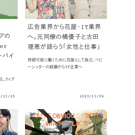
広告業界から花屋・IT業界
アの
へ。元同僚の橘優子と古田
er
理恵が語らう「女性と仕事」
催・バイ
持続可能に働くために花屋として独立、ベビ
ーシッターの経験からIT企業へ
抗。クィア
3/12/25
2023/11/06