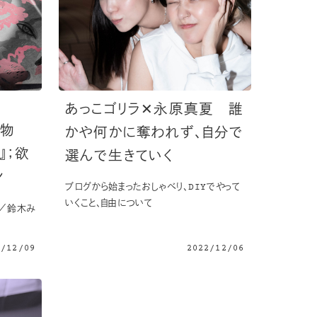
あっこゴリラ✕永原真夏 誰
の物
かや何かに奪われず、自分で
a』；欲
選んで生きていく
ン
ブログから始まったおしゃべり、DIYでやって
いくこと、自由について
／鈴木み
2/12/09
2022/12/06