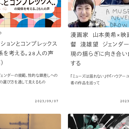
ト
漫画家 山本美希×映
ッションとコンプレックス
督 淺雄望 ジェンダ
係を考える。28人の声
現の揺らぎに向き合い
）
する
ェンダーの規範、性的な眼差しへの
『ミューズは溺れない』や『ハウアーユ
の選び方を通して見えるもの
者の作品を巡って
2023/09/07
202