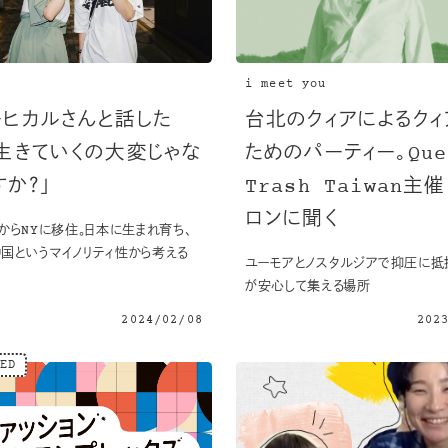
i meet you
ーヒカルさんと話した
台北のクィアによるクィ
「生きていくの大変じゃな
ためのパーティー。Que
すか？」
Trash Taiwan主
ロンに聞く
年からNYに移住。日本に生まれ育ち、
国というマイノリティ性から考える
ユーモアとノスタルジアで抑圧に抵
が安心して集える場所
2024/02/08
202
ED