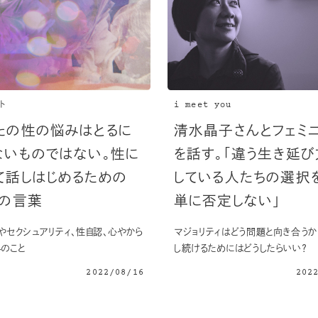
ト
i meet you
たの性の悩みはとるに
清水晶子さんとフェミ
ないものではない。性に
を話す。「違う生き延び
て話しはじめるための
している人たちの選択
人の言葉
単に否定しない」
やセクシュアリティ、性自認、心やから
マジョリティはどう問題と向き合うか
のこと
し続けるためにはどうしたらいい？
2022/08/16
202