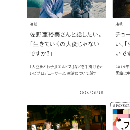
連載
連載
佐野亜裕美さんと話したい。
チョ
「生きていくの大変じゃない
い。
ですか？」
いで
『大豆田とわ子』『エルピス』などを手掛けるテ
2019
レビプロデューサーと、生活について話す
国籍は中
2024/06/15
SPONSOR