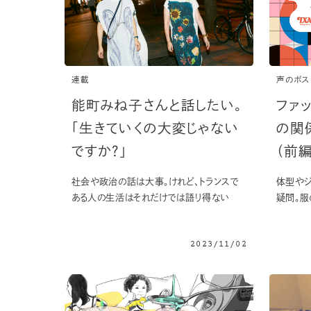
連載
声のポス
能町みね子さんと話したい。
ファ
「生きていくの大変じゃない
の関
ですか？」
（前編
社会や政治の話は大事。けれど、トランスで
体型やジ
ある人の生活はそれだけでは語り得ない
疑問。服
2023/11/02