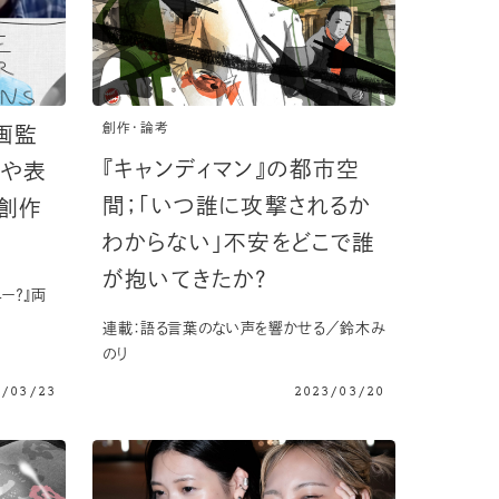
創作・論考
画監
『キャンディマン』の都市空
ーや表
間；「いつ誰に攻撃されるか
創作
わからない」不安をどこで誰
が抱いてきたか？
ー？』両
連載：語る言葉のない声を響かせる／鈴木み
のり
3/03/23
2023/03/20