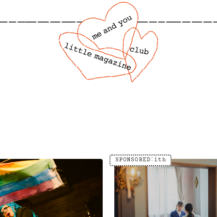
SPONSORED：ith