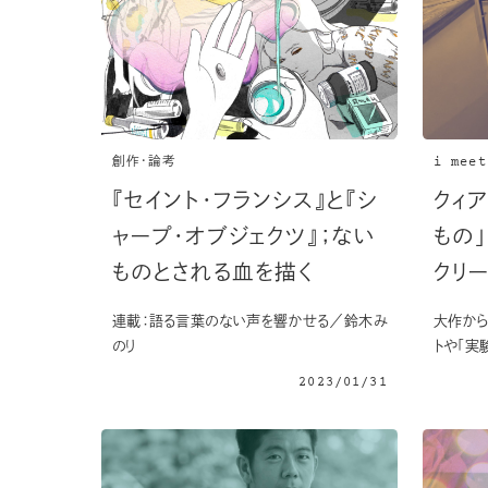
創作・論考
i meet
『セイント・フランシス』と『シ
クィ
ャープ・オブジェクツ』；ない
もの
ものとされる血を描く
クリ
連載：語る言葉のない声を響かせる／鈴木み
大作から
のり
トや「実
2023/01/31