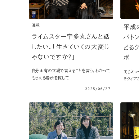
連載
平成
ライムスター宇多丸さんと話
バト
したい。「生きていくの大変じ
どる
ゃないですか？」
ポ
自分固有の立場で言えることを言う。わかって
同じミラ
もらえる場所を探して
きクィア
2025/06/27