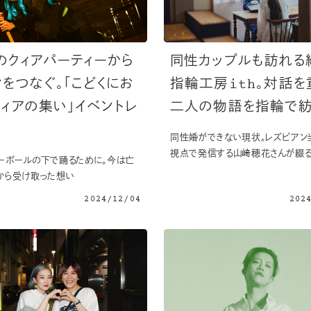
のクィアパーティーから
同性カップルも訪れる
ンをつなぐ。「こどくにお
指輪工房ith。対話を
クィアの集い」イベントレ
二人の物語を指輪で
同性婚ができない現状。レズビアン
視点で発信する山﨑穂花さんが綴
ーボールの下で踊るために。今は亡
から受け取った想い
2024/12/04
202