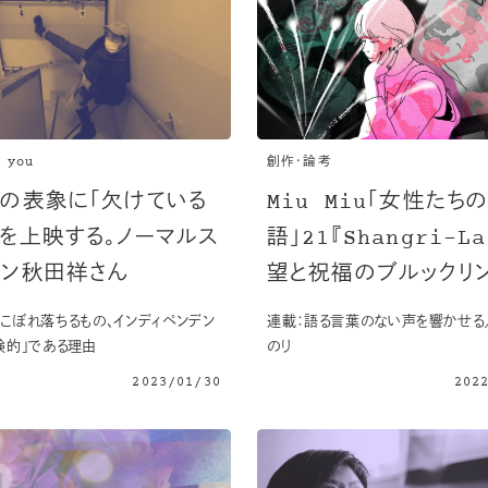
 you
創作・論考
アの表象に「欠けている
Miu Miu「女性たち
」を上映する。ノーマルス
語」21『Shangri-L
ーン秋田祥さん
望と祝福のブルックリ
こぼれ落ちるもの、インディペンデン
連載：語る言葉のない声を響かせる
験的」である理由
のり
2023/01/30
202