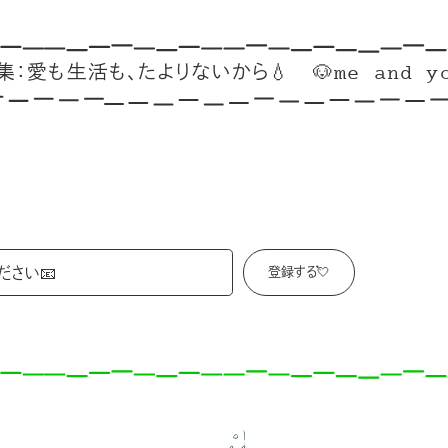
活も、たよりないから💧
🐶me and you club