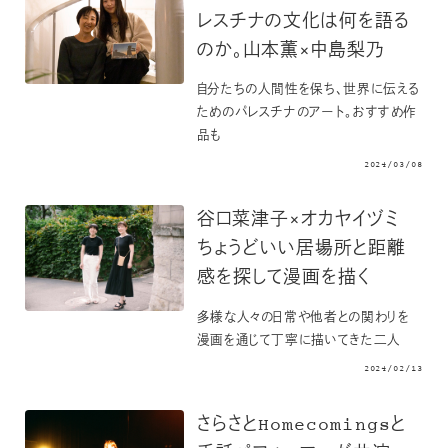
レスチナの文化は何を語る
のか。山本薫×中島梨乃
自分たちの人間性を保ち、世界に伝える
ためのパレスチナのアート。おすすめ作
品も
2024/03/08
谷口菜津子×オカヤイヅミ
ちょうどいい居場所と距離
感を探して漫画を描く
多様な人々の日常や他者との関わりを
漫画を通じて丁寧に描いてきた二人
2024/02/13
さらさとHomecomingsと