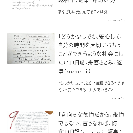
越祐子、返事：岸あいり）
まなざしは光、見守ることは愛
2023/05/10
「どうか少しでも、安心して、
自分の時間を大切におもう
ことができるような社会にし
たい」（日記：舟喜さとみ、返
事：conomi）
“しっかりした”、とか“信頼できる”では
なく“安心できる”大人でいること
2023/04/30
「前向きな後悔だから、後悔
ではない。言うなれば、悔
前」（日記：conomi、返事：