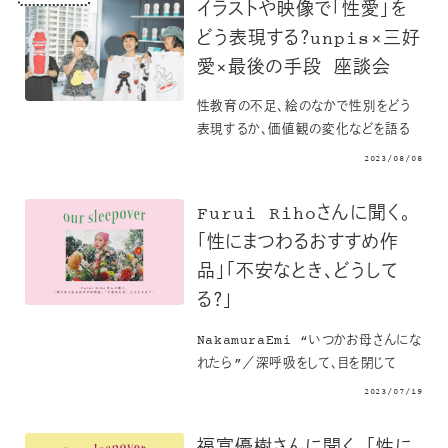
イラストや映像で「性愛」を
どう表現する？unpis×三好
愛×最後の手段 座談会
性教育の不足、絵のなかで性別をどう
表現するか、価値観の変化などを語る
2023/08/08
Furui Rihoさんに聞く。
「性にまつわるおすすめ作
品」「不安なとき、どうして
る？」
NakamuraEmi “いつかお母さんにな
れたら”／深呼吸をして、目を閉じて
2023/07/19