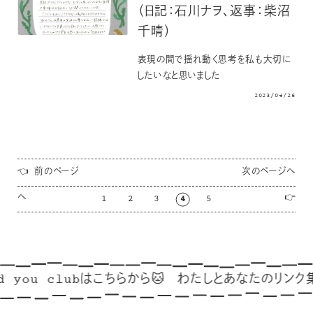
（日記：石川ナヲ、返事：柴沼
千晴）
表現の間で揺れ動く思考を私も大切に
したいなと思いました
2023/04/26
👈 前のページ
次のページへ
へ
👉
1
2
3
4
5
u clubはこちらから🐱
わたしとあなたのリンク集🔗
ご