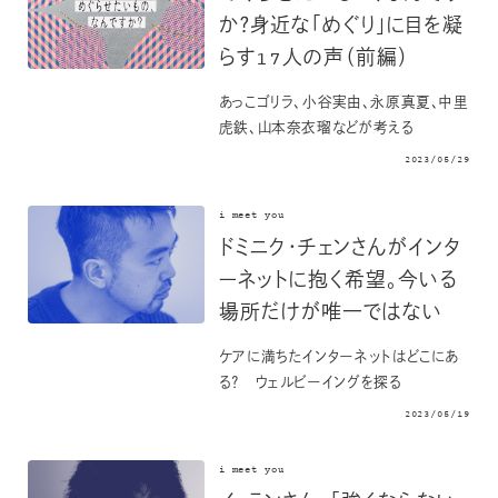
か？身近な「めぐり」に目を凝
らす17人の声（前編）
あっこゴリラ、小谷実由、永原真夏、中里
虎鉄、山本奈衣瑠などが考える
2023/05/29
i meet you
ドミニク・チェンさんがインタ
ーネットに抱く希望。今いる
場所だけが唯一ではない
ケアに満ちたインターネットはどこにあ
る？ ウェルビーイングを探る
2023/05/19
i meet you