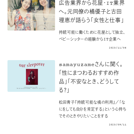
広告業界から花屋・IT業界
へ。元同僚の橘優子と古田
理恵が語らう「女性と仕事」
持続可能に働くために花屋として独立、
ベビーシッターの経験からIT企業へ
2023/11/06
samayuzameさんに聞く。
「性にまつわるおすすめ作
品」「不安なとき、どうして
る？」
松田青子『持続可能な魂の利用』／「な
にをしても自分を肯定する」という心持ち
でそのときやりたいことをする
2023/09/11