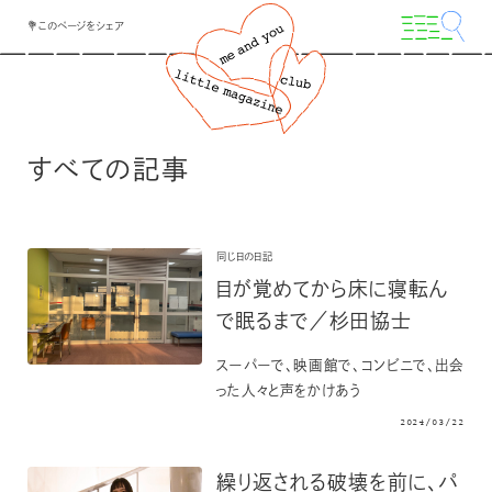
💐このページをシェア
すべての記事
同じ日の日記
目が覚めてから床に寝転ん
で眠るまで／杉田協士
スーパーで、映画館で、コンビニで、出会
った人々と声をかけあう
2024/03/22
繰り返される破壊を前に、パ