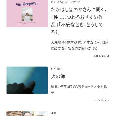
わたしたちのスリープオーバー
たかはしほのかさんに聞く。
「性にまつわるおすすめ作
品」「不安なとき、どうして
る？」
大森靖子『絶対少女』／本当に今、自分
に必要な不安なのか問いかける
2023/12/15
創作・論考
火の海
連載：午前3時のソリチュード／中村佑
子
2023/12/11
連載