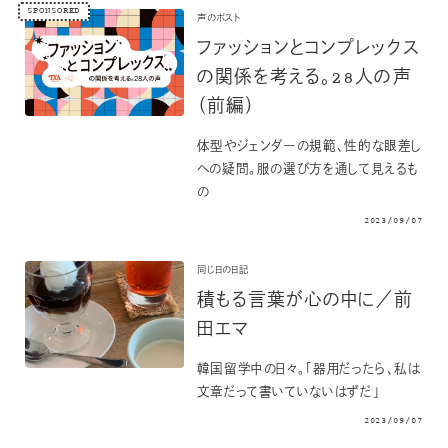
SPONSORED
声のポスト
ファッションとコンプレックス
の関係を考える。28人の声
（前編）
体型やジェンダーの規範、性的な眼差し
への疑問。服の選び方を通して見えるも
の
2023/09/07
同じ日の日記
積もる言葉が心の中に／前
田エマ
韓国留学中の日々。「器用だったら、私は
文章だって書いていないはずだ」
2023/09/07