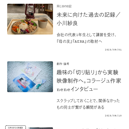
同じ日の日記
未来に向けた過去の記録／
小川紗良
会社の代表1年生として講習を受け、
『母の友』『AERA』の取材へ
2023/09/01
創作・論考
趣味の「切り貼り」から実験
映像制作へ。コラージュ作家
neneインタビュー
スクラップしておくことで、関係なかった
もの同士が繋がる瞬間がある
2023/08/10
SPONSORED