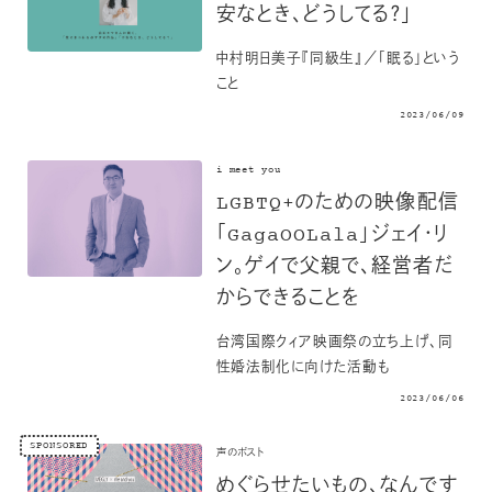
安なとき、どうしてる？」
中村明日美子『同級生』／「眠る」という
こと
2023/06/09
i meet you
LGBTQ+のための映像配信
「GagaOOLala」ジェイ・リ
ン。ゲイで父親で、経営者だ
からできることを
台湾国際クィア映画祭の立ち上げ、同
性婚法制化に向けた活動も
2023/06/06
SPONSORED
声のポスト
めぐらせたいもの、なんです