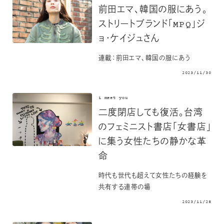
前田エマ、韓国の服にあう。
ストリートブランド「MPQ」ジ
ョ・ケイジュさん
連載：前田エマ、韓国の服にあう
2023/11/30
i meet you
二度閉店しても復活。台湾
のフェミニスト書店「女書店」
に集う女性たちの静かな革
命
時代も世代も超えて女性たちの経験を
共有する連帯の場
2023/11/28