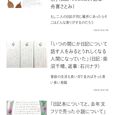
舟喜さとみ）
もし二人の日記が同じ場所にあったらそ
こはどんな香りがするのだろう
2023/04/30
「いつの間にか日記について
話す人をみるとうれしくなる
人間になっていた」（日記：柴
沼千晴、返事：石川ナヲ）
普段の生活も長い目で見ればきっと長
い長い旅路
2023/04/26
「日記本についてと、去年文
フリで売った小説について」