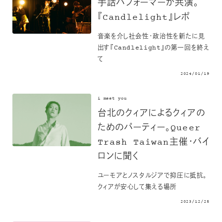
手話パフォーマーが共演。
『Candlelight』レポ
音楽を介し社会性・政治性を新たに見
出す『Candlelight』の第一回を終え
て
2024/01/19
i meet you
台北のクィアによるクィアの
ためのパーティー。Queer
Trash Taiwan主催・バイ
ロンに聞く
ユーモアとノスタルジアで抑圧に抵抗。
クィアが安心して集える場所
2023/12/25