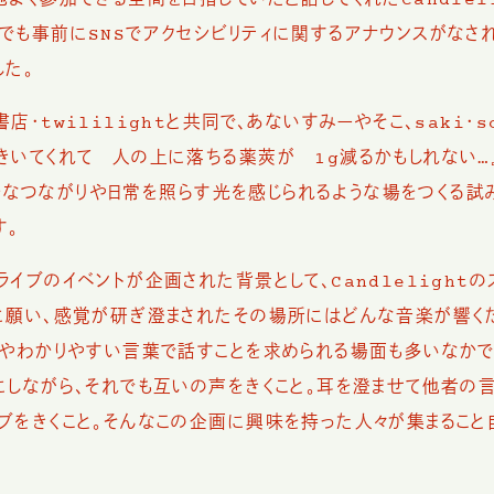
よく参加できる空間を目指していたと話してくれたCandlel
でも事前にSNSでアクセシビリティに関するアナウンスがなされ
した。
・twililightと共同で、あないすみーやそこ、saki・s
きいてくれて 人の上に落ちる薬莢が 1g減るかもしれない…
るやかなつながりや日常を照らす光を感じられるような場をつくる試
す。
イブのイベントが企画された背景として、Candlelightの
に願い、感覚が研ぎ澄まされたその場所にはどんな音楽が響くだ
ンやわかりやすい言葉で話すことを求められる場面も多いなかで
にしながら、それでも互いの声をきくこと。耳を澄ませて他者の
ブをきくこと。そんなこの企画に興味を持った人々が集まること