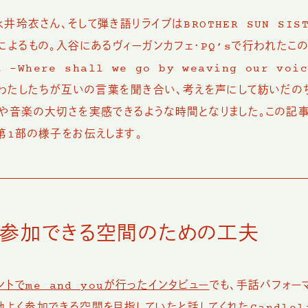
玲衣さん、そして弾き語りライブはBROTHER SUN SIST
によるもの。入谷にあるヴィーガンカフェ・PQ’sで行われたこ
t -Where shall we go by weaving our voic
るわたしたちが互いの言葉を聞き合い、考えを声にして紡いだの
や音楽の大切さを実感できるような時間となりました。この記事
第1部の様子をお伝えします。
く参加できる空間のための工夫
ベントでme and youが行ったインタビュー
でも、手話パフォー