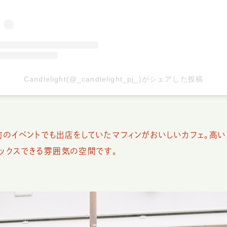
Candlelight(@_candlelight_pj_)がシェアした投稿
以前のイベントでも出店をしていたマフィンがおいしいカフェ。高
ラックスできる雰囲気の空間です。