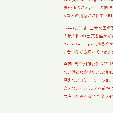
の工夫によって、誰もが心地
廣松直人さん。今回の開催
クなどの用意がされていま
今年4月には、三軒茶屋の書店
人展『ぼくの言葉を誰かが
Candlelight。ゆ
り合いながら続いていきま
今回、哲学対話と弾き語りラ
ないけどわかりたい、と切
見えないコミュニケーショ
合えないということを前提
共有したみんなで音楽ライ