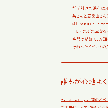
哲学対話の進行は永井
兵さんと惠愛由さん
は『Candleligh
-』。それぞれ異な
時間は新鮮で、対話
行われたイベントの
誰もが心地よ
Candlelight初のイ