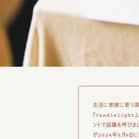
生活に密接に寄り添
『Candleligh
ントで話題を呼びま
が2024年5月6日