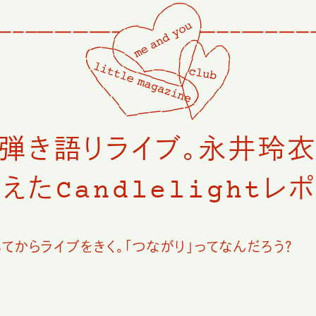
弾き語りライブ。永井玲衣
たCandlelightレポ
てからライブをきく。「つながり」ってなんだろう？