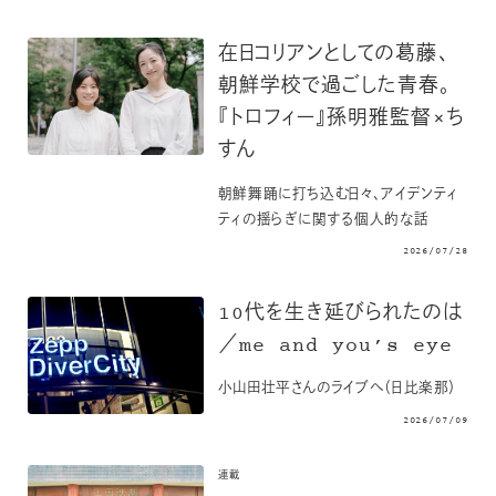
在日コリアンとしての葛藤、
朝鮮学校で過ごした青春。
『トロフィー』孫明雅監督×ち
すん
朝鮮舞踊に打ち込む日々、アイデンティ
ティの揺らぎに関する個人的な話
2026/07/28
10代を生き延びられたのは
／me and you’s eye
小山田壮平さんのライブへ（日比楽那）
2026/07/09
連載