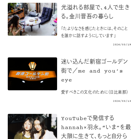
光溢れる部屋で、4人で生き
る。金川晋吾の暮らし
「たよりなさを感じたときには、そのこと
を誰かに話すようにしています」
2026/03/19
迷い込んだ新宿ゴールデン
街で／me and you’s
eye
愛すべきこの文化のために（日比楽那）
2026/03/13
YouTubeで発信する
hannah×羽永。“いま”を最
大限に生きて、もっと自分ら