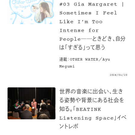
#03 Gia Margaret |
Sometimes I Feel
Like I’m Too
Intense for
People──ときどき、自分
は「すぎる」って思う
連載：OTHER WATER／Ayu
Megumi
2026/01/20
世界の音楽に出会い、生き
る姿勢や背景にある社会を
知る。「BEATINK
Listening Space」イベ
ントレポ