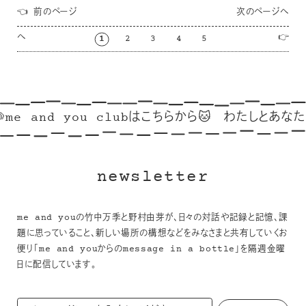
👈 前のページ
次のページへ
へ
👉
1
2
3
4
5
nd you clubはこちらから🐱
わたしとあなたのリンク集
newsletter
me and youの竹中万季と野村由芽が、日々の対話や記録と記憶、課
題に思っていること、新しい場所の構想などをみなさまと共有していくお
便り「me and youからのmessage in a bottle」を隔週金曜
日に配信しています。