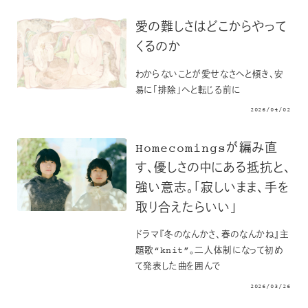
愛の難しさはどこからやって
くるのか
わからないことが愛せなさへと傾き、安
易に「排除」へと転じる前に
2026/04/02
Homecomingsが編み直
す、優しさの中にある抵抗と、
強い意志。「寂しいまま、手を
取り合えたらいい」
ドラマ『冬のなんかさ、春のなんかね』主
題歌“knit”。二人体制になって初め
て発表した曲を囲んで
2026/03/26