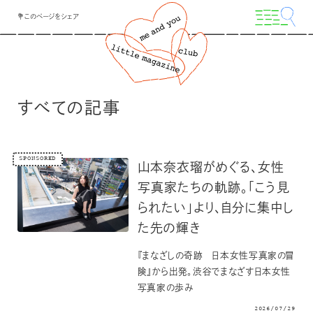
💐このページをシェア
すべての記事
SPONSORED
山本奈衣瑠がめぐる、女性
写真家たちの軌跡。「こう見
られたい」より、自分に集中し
た先の輝き
『まなざしの奇跡 日本女性写真家の冒
険』から出発。渋谷でまなざす日本女性
写真家の歩み
2026/07/29