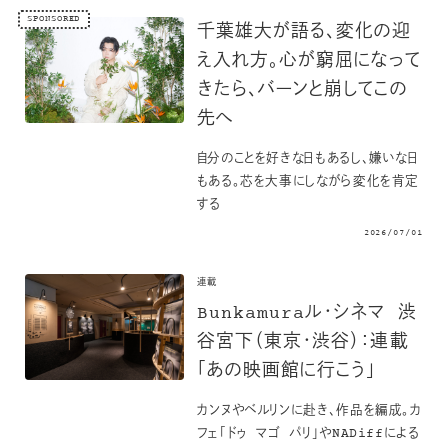
SPONSORED
千葉雄大が語る、変化の迎
え入れ方。心が窮屈になって
きたら、バーンと崩してこの
先へ
自分のことを好きな日もあるし、嫌いな日
もある。芯を大事にしながら変化を肯定
する
2026/07/01
連載
Bunkamuraル・シネマ 渋
谷宮下（東京・渋谷）：連載
「あの映画館に行こう」
カンヌやベルリンに赴き、作品を編成。カ
フェ「ドゥ マゴ パリ」やNADiffによる