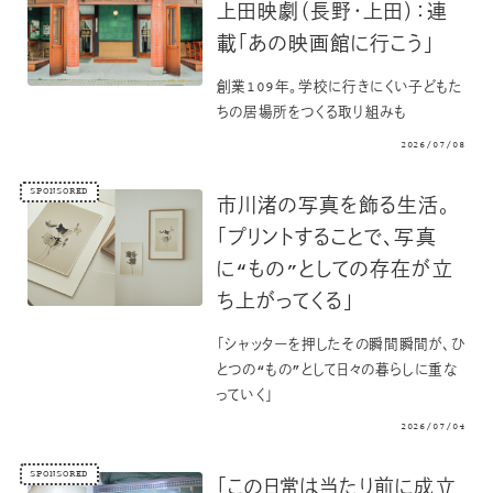
上田映劇（長野・上田）：連
載「あの映画館に行こう」
創業109年。学校に行きにくい子どもた
ちの居場所をつくる取り組みも
2026/07/08
SPONSORED
市川渚の写真を飾る生活。
「プリントすることで、写真
に“もの”としての存在が立
ち上がってくる」
「シャッターを押したその瞬間瞬間が、ひ
とつの“もの”として日々の暮らしに重な
っていく」
2026/07/04
SPONSORED
「この日常は当たり前に成立