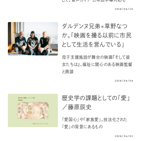
して。音声ガイド・日本語字幕対応も
2026/04/10
ダルデンヌ兄弟×草野なつ
か。「映画を撮る以前に市民
として生活を営んでいる」
母子支援施設が舞台の映画『そして彼
女たちは』。福祉に関心のある映画監督
と鼎談
2026/04/04
歴史学の課題としての「愛」
／藤原辰史
「愛国心」や「家族愛」。技法化された
「愛」の背景にあるもの
2026/04/02