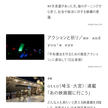
NY市長選があった月。服のダーニングか
ら思う、社会や政治に対する修繕の意
識
2026/04/20
アクションと祈り／me and
you’s eye
「平和憲法を守るための緊急アクショ
ン」に参加して（日比楽那）
2026/04/17
連載
OttO（埼玉・大宮）：連載
「あの映画館に行こう」
どんな人も来たいと思える映画館を目指