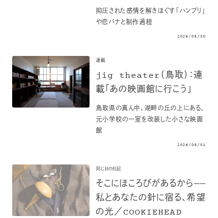
抑圧された感情を解きほぐす「ハンプリ」
や恋バナと制作過程
2026/05/30
連載
jig theater（鳥取）：連
載「あの映画館に行こう」
鳥取県の真ん中、湖畔の丘の上にある、
元小学校の一室を改装した小さな映画
館
2026/05/01
同じ日の日記
そこにほころびがあるから——
私とあなたの針に宿る、希望
の光／COOKIEHEAD