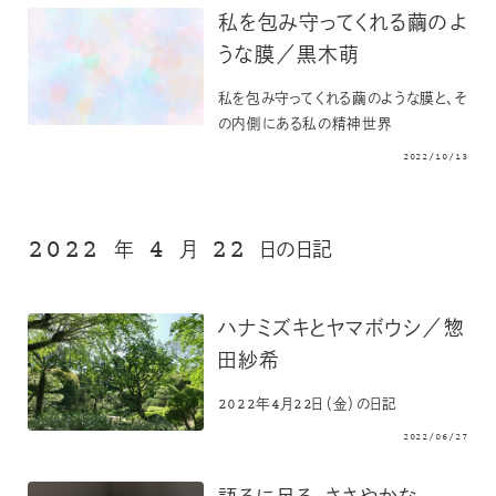
私を包み守ってくれる繭のよ
うな膜／黒木萌
私を包み守ってくれる繭のような膜と、そ
の内側にある私の精神世界
2022/10/13
2022
4
22
年
月
日の日記
ハナミズキとヤマボウシ／惣
田紗希
2022年4月22日（金）の日記
2022/06/27