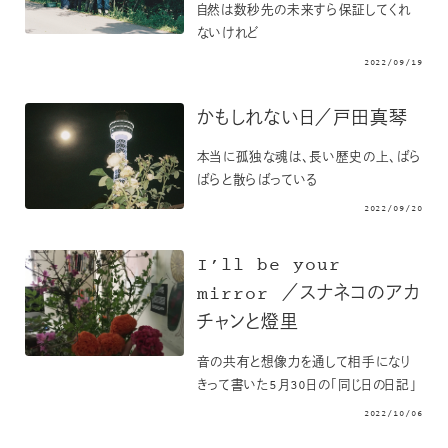
自然は数秒先の未来すら保証してくれ
ないけれど
2022/09/19
かもしれない日／戸田真琴
本当に孤独な魂は、長い歴史の上、ばら
ばらと散らばっている
2022/09/20
I’ll be your
mirror ／スナネコのアカ
チャンと燈里
音の共有と想像力を通して相手になり
きって書いた5月30日の「同じ日の日記」
2022/10/06