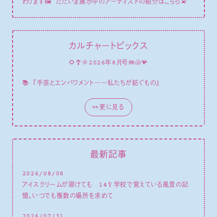
わります🖼 ただいま展示中のアーティストの紹介はこちら💫
カルチャートピックス
🌻🎐🌞2026年8月号🪼🐚🪸
📚
『手芸とエンパワメント――私たちが紡ぐもの』
👀更に見る
最新記事
2026/08/08
アイスクリームが溶けても 14🥄学校で覚えている風景の記
憶。いつでも複数の場所を求めて
2026/07/31