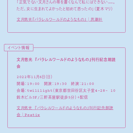
「正気でない文月さんの帯を書くなんて私にはできない……。
ただ、女に生まれてよかったと初めて思ったの」（夏木マリ）
文月悠光『パラレルワールドのようなもの』│思潮社
イベント情報
文月悠光 『パラレルワールドのようなもの』刊行記念朗読
会
2022年11月6日（日）
開場：19:00 開演：19:30 終演：21:00
会場：twililight（東京都世田谷区太子堂4-28- 10
鈴木ビル3F/三軒茶屋駅徒歩5分）＋配信
文月悠光 『パラレルワールドのようなもの』刊行記念朗読
会│Peatix