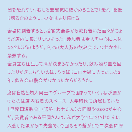
闇を恐れない。むしろ無邪気に確かめることで「恐れ」を振
り切るかのように、少女は走り続ける。
会場に到着すると、授賞式会場から流れ着いた面々がちょ
うど店内に集まりつつあった。参加者は歌人を中心に大体
20名ほどのようだ。久々の大人数の飲み会で、なぜか少し
緊張する。
全員立ち往生して席が決まらなかったり、飲み物や皿を回
したりがぎこちないのは、やっぱりコロナ禍に入ったこの2
年、飲み会の機会がなかったからだろうか。
席は自然と知人同士のグループで固まっていく。私が腰か
けたのは店内右奥のスペース。大学時代に所属していた
「早稲田短歌会」（通称：わせたん）の同期やOBOGが中心
だ。受賞者である平岡さんは、私が大学1年でわせたんに
入会した頃からの先輩で、今回もその繋がりで二次会に呼