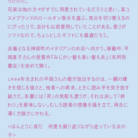
ったのだ。
花束は他の方々がすでに用意されているだろうと思い、某コ
スメブランドのロールオン香水を選ぶ。気分を切り替えるの
にぴったりで、自分も以前愛用していたことがある。香りが
ソフトなので、ちょっとしたギフトにも最適だろう。
会場となる神保町のイタリアンのお店へ向かう。移動中、平
岡直子さんの受賞作『みじかい髪も長い髪も炎』（本阿弥
書店）を改めて開く。
1984年生まれの平岡さんの歌が放出するのは、一瞬の輝
きを信じる強さと、他者への希求、ときに読み手を突き放す
鋭さだ。本書には「死」の気配も漂うが、それは決して「終
わり」を意味しない。むしろ読者の想像を掻き立て、再生に
導く力強さにかわる。
＜ほんとうに夜だ 何度も振り返りながら走っている女の
子＞