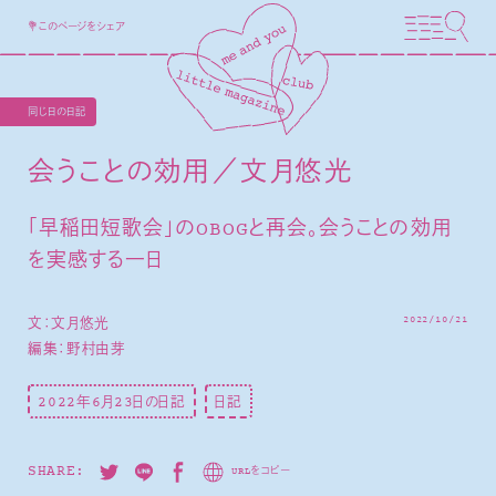
💐このページをシェア
同じ日の日記
会うことの効用／文月悠光
「早稲田短歌会」のOBOGと再会。会うことの効用
を実感する一日
2022/10/21
文：文月悠光
編集：野村由芽
2022年6月23日の日記
日記
SHARE:
URLをコピー