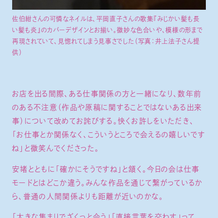
佐伯紺さんの可憐なネイルは、平岡直子さんの歌集『みじかい髪も長
い髪も炎』のカバーデザインとお揃い。微妙な色合いや、模様の形まで
再現されていて、見惚れてしまう見事さでした（写真：井上法子さん提
供）
お店を出る間際、ある仕事関係の方と一緒になり、数年前
のある不注意（作品や原稿に関することではないある出来
事）について改めてお詫びする。快くお許しをいただき、
「お仕事とか関係なく、こういうところで会えるの嬉しいです
ね」と微笑んでくださった。
安堵とともに「確かにそうですね」と頷く。今日の会は仕事
モードとはどこか違う。みんな作品を通じて繋がっているか
ら、普通の人間関係よりも距離が近いのかな。
「大きな集まりでざくっと会う」「直接言葉を交わす」って、