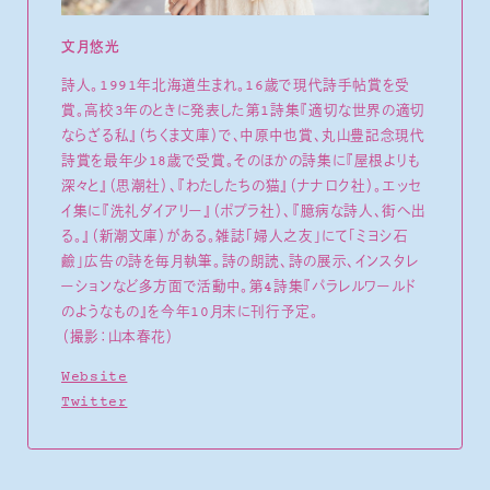
文月悠光
詩人。1991年北海道生まれ。16歳で現代詩手帖賞を受
賞。高校3年のときに発表した第1詩集『適切な世界の適切
ならざる私』（ちくま文庫）で、中原中也賞、丸山豊記念現代
詩賞を最年少18歳で受賞。そのほかの詩集に『屋根よりも
深々と』（思潮社）、『わたしたちの猫』（ナナロク社）。エッセ
イ集に『洗礼ダイアリー』（ポプラ社）、『臆病な詩人、街へ出
る。』（新潮文庫）がある。雑誌「婦人之友」にて「ミヨシ石
鹼」広告の詩を毎月執筆。詩の朗読、詩の展示、インスタレ
ーションなど多方面で活動中。第4詩集『パラレルワールド
のようなもの』を今年10月末に刊行予定。
（撮影：山本春花）
Website
Twitter