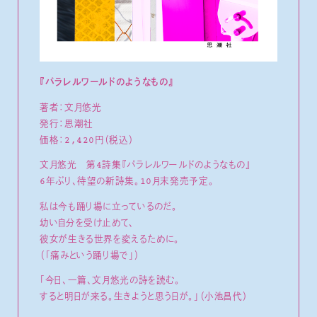
『パラレルワールドのようなもの』
著者：文月悠光
発行：思潮社
価格：2,420円（税込）
文月悠光 第4詩集『パラレルワールドのようなもの』
6年ぶり、待望の新詩集。10月末発売予定。
私は今も踊り場に立っているのだ。
幼い自分を受け止めて、
彼女が生きる世界を変えるために。
（「痛みという踊り場で」）
「今日、一篇、文月悠光の詩を読む。
すると明日が来る。生きようと思う日が。」（小池昌代）