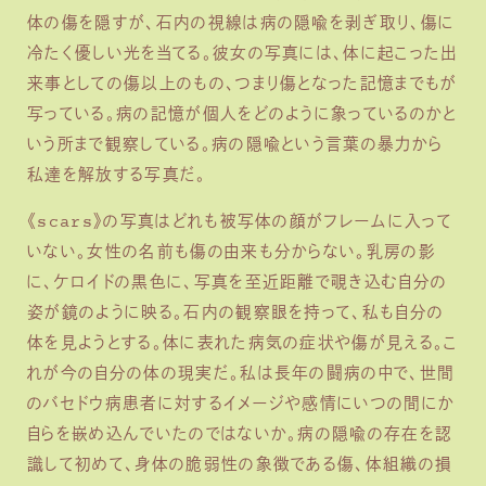
体の傷を隠すが、石内の視線は病の隠喩を剥ぎ取り、傷に
冷たく優しい光を当てる。彼女の写真には、体に起こった出
来事としての傷以上のもの、つまり傷となった記憶までもが
写っている。病の記憶が個人をどのように象っているのかと
いう所まで観察している。病の隠喩という言葉の暴力から
私達を解放する写真だ。
《scars》の写真はどれも被写体の顔がフレームに入って
いない。女性の名前も傷の由来も分からない。乳房の影
に、ケロイドの黒色に、写真を至近距離で覗き込む自分の
姿が鏡のように映る。石内の観察眼を持って、私も自分の
体を見ようとする。体に表れた病気の症状や傷が見える。こ
れが今の自分の体の現実だ。私は長年の闘病の中で、世間
のバセドウ病患者に対するイメージや感情にいつの間にか
自らを嵌め込んでいたのではないか。病の隠喩の存在を認
識して初めて、身体の脆弱性の象徴である傷、体組織の損