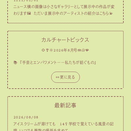
1111/01/01
ニュース横の画像は小さなギャラリーとして展示中の作品が変
わります🖼 ただいま展示中のアーティストの紹介はこちら💫
カルチャートピックス
🌻🎐🌞2026年8月号🪼🐚🪸
📚
『手芸とエンパワメント――私たちが紡ぐもの』
👀更に見る
最新記事
2026/08/08
アイスクリームが溶けても 14🥄学校で覚えている風景の記
憶。いつでも複数の場所を求めて