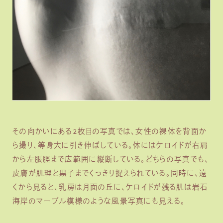
その向かいにある2枚目の写真では、女性の裸体を背面か
ら撮り、等身大に引き伸ばしている。体にはケロイドが右肩
から左脹脛まで広範囲に縦断している。どちらの写真でも、
皮膚が肌理と黒子までくっきり捉えられている。同時に、遠
くから見ると、乳房は月面の丘に、ケロイドが残る肌は岩石
海岸のマーブル模様のような風景写真にも見える。