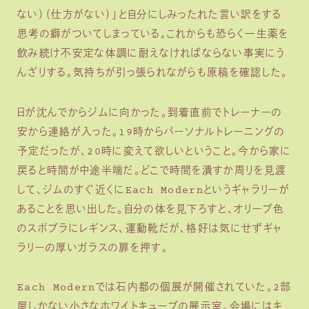
ない）（仕方がない）」と自分にしみったれた言い訳をする
思考の癖がついてしまっている。これからも恐らく一生薬を
飲み続け不安定な体調に耐えなければならない事実にう
んざりする。気持ちが引っ張られながらも原稿を確認した。
日が沈んでからジムに向かった。到着直前でトレーナーの
安から連絡が入った。19時からパーソナルトレーニングの
予定だったが、20時に変えて欲しいということ。今から家に
戻ると時間が中途半端だ。どこで時間を潰すか周りを見渡
して、ジムのすぐ近くにEach Modernというギャラリーが
あることを思い出した。自分の体を見下ろすと、オリーブ色
のスポブラにレギンス、運動靴だが、格好は気にせずギャ
ラリーの厚いガラスの扉を押す。
Each Modernでは石内都の個展が開催されていた。2部
屋しかない小さなホワイトキューブの展示室。会場にはキ