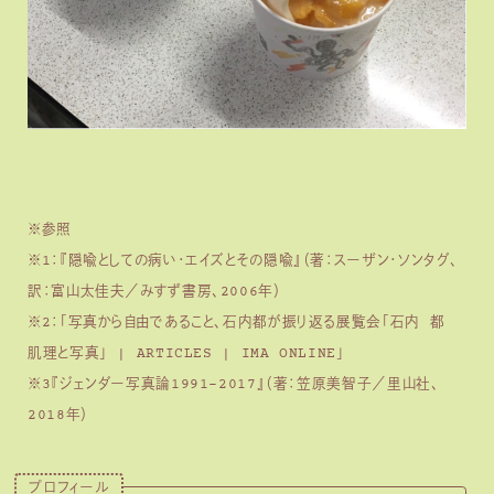
※参照
※1：『隠喩としての病い・エイズとその隠喩』（著：スーザン・ソンタグ、
訳：富山太佳夫／みすず書房、2006年）
※2：「写真から自由であること、石内都が振り返る展覧会「石内 都
肌理と写真」 | ARTICLES | IMA ONLINE」
※3『ジェンダー写真論1991-2017』（著：笠原美智子／里山社、
2018年）
プロフィール