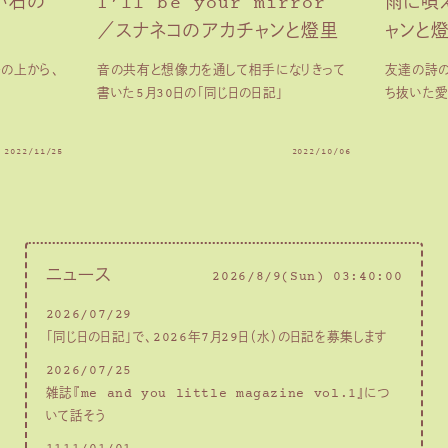
い石の
I’ll be your mirror
雨に唄
／スナネコのアカチャンと燈里
ャンと
子の上から、
音の共有と想像力を通して相手になりきって
友達の詩の
書いた5月30日の「同じ日の日記」
ち抜いた愛
2022/11/25
2022/10/06
ニュース
2026/8/9(Sun) 03:40:02
2026/07/29
「同じ日の日記」で、2026年7月29日（水）の日記を募集します
2026/07/25
雑誌『me and you little magazine vol.1』につ
いて話そう