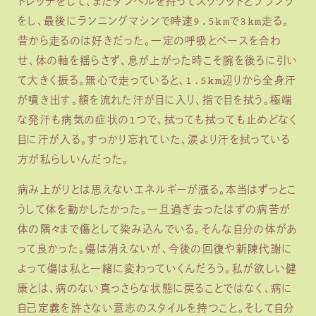
トレッチをして、またダンベルを持ってスクワットとプランク
をし、最後にランニングマシンで時速9.5kmで3km走る。
昔から走るのは好きだった。一定の呼吸とペースを合わ
せ、体の軸を揺らさず、息が上がった時こそ腕を後ろに引い
て大きく振る。無心で走っていると、1.5km辺りから全身汗
が噴き出す。額を流れた汗が目に入り、指で目を拭う。極端
な発汗も病気の症状の1つで、拭っても拭っても止めどなく
目に汗が入る。すっかり忘れていた、涙より汗を拭っている
方が私らしいんだった。
病み上がりとは思えないエネルギーが漲る。本当はずっとこ
うして体を動かしたかった。一旦過ぎ去ったはずの病苦が
体の隅々まで傷として染み込んでいる。そんな自分の体があ
って良かった。傷は消えないが、今後の回復や新陳代謝に
よって傷は私と一緒に変わっていくんだろう。私が欲しい健
康とは、病のない真っさらな状態に戻ることではなく、病に
自己定義を許さない意志のスタイルを持つこと。そして自分