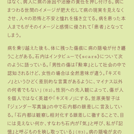
はなく、病人に病の原因や治療の責任を押し付ける。病に
まつわる世間のイメージが肥大化して病の現実を見えなく
させ、人々の恐怖と不安と憧れを掻き立てる。病を患った本
人までもがそのイメージと感情に侵されて「患者」となって
しまう。
病を乗り越えた後も、体に残った傷痕に病の隠喩が付き纏
うことがある。石内はインタビューで《scars》について次
のように語っている。「男性の傷は『勲章』として社会の中で
認知されるけど、女性の場合は全然意味が違う。『キズモ
ノ』というひどく差別的な言葉があるように、マイナス以外
の何者でもない」
。性別への先入観によって、傷が人
（※2）
を個人ではなく英雄や「キズモノ」にする。笠原美智子は
『ジェンダー写真論』の中で石内都の眼差しに言及してい
る。「石内都は観察し相対化する眼差しに徹することで、目
には見えない何か、すなわち石内が『気』と呼び、私が『記
憶』と呼ぶものを映し取っている」
。病の隠喩が女の
（※3）