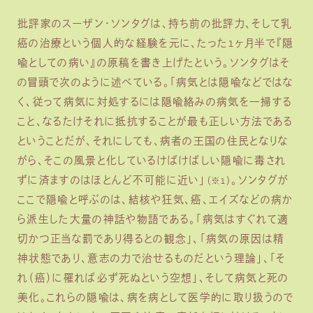
批評家のスーザン・ソンタグは、持ち前の批評力、そして乳
癌の治療という個人的な経験を元に、たった1ヶ月半で『隠
喩としての病い』の原稿を書き上げたという。ソンタグはそ
の冒頭で次のように述べている。「病気とは隠喩などではな
く、従って病気に対処するには隠喩絡みの病気を一掃する
こと、なるたけそれに抵抗することが最も正しい方法である
ということだが、それにしても、病者の王国の住民となりな
がら、そこの風景と化しているけばけばしい隠喩に毒され
ずに済ますのはほとんど不可能に近い」
。ソンタグが
（※1）
ここで隠喩と呼ぶのは、結核や狂気、癌、エイズなどの病か
ら派生した大量の神話や物語である。「病気はすぐれて適
切かつ正当な罰であり得るとの観念」、「病気の原因は精
神状態であり、意志の力で治せるものだという理論」、「そ
れ（癌）に罹れば必ず死ぬという空想」、そして病気と死の
美化。これらの隠喩は、病を病として医学的に取り扱うので