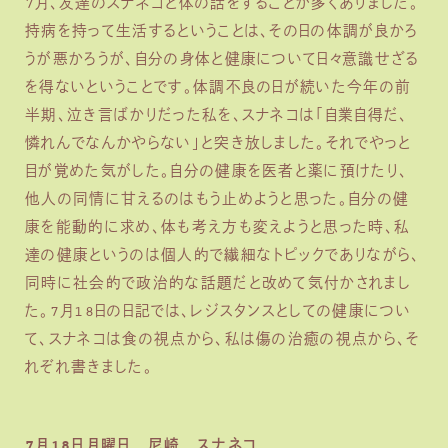
7月、友達のスナネコと体の話をすることが多くありました。
持病を持って生活するということは、その日の体調が良かろ
うが悪かろうが、自分の身体と健康について日々意識せざる
を得ないということです。体調不良の日が続いた今年の前
半期、泣き言ばかりだった私を、スナネコは「自業自得だ、
憐れんでなんかやらない」と突き放しました。それでやっと
目が覚めた気がした。自分の健康を医者と薬に預けたり、
他人の同情に甘えるのはもう止めようと思った。自分の健
康を能動的に求め、体も考え方も変えようと思った時、私
達の健康というのは個人的で繊細なトピックでありながら、
同時に社会的で政治的な話題だと改めて気付かされまし
た。7月18日の日記では、レジスタンスとしての健康につい
て、スナネコは食の視点から、私は傷の治癒の視点から、そ
れぞれ書きました。
7月18日月曜日 尼崎 スナネコ