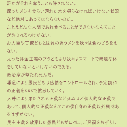
誰かがそれを奪うことも許されない。
腐ったメシを食らい汚れた水を啜らなければいけない状況
など絶対にあってはならないのだ。
たとえどんな人間であれ食べることができないなんてこと
が許されるわけがない。
お大臣や官僚どもとは質の違うメシを我々は食わざるをえ
ない。
太った拝金主義のブタどもより我々はスマートで綺麗な体
をしていないといけないのである。
政治家が撃たれ死んだ。
報道により愚民どもは感情をコントロールされ、予定調和
の正義をSNSで拡散していく。
人誅により果たされる正義など死ぬほど個人的な正義で
あって、個人的な正義なんてこの僕自身の正義以外興味あ
るはずがない。
民主主義を放棄した愚民どもが口々に、ご冥福をお祈りし