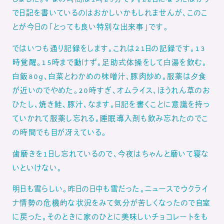
で日記を書いているのはおかしいかもしれませんが、このこ
とが今日の「とっても良い特別な出来事」です。
ではいつも通り記録をします。これは21日の記録です。13
時覚醒。15時まで動けず。足助式体操をして白湯を飲む。
白飯80g、白菜とわかめの味噌汁、豚肉炒め。服薬は夕食
が近いのでやめた。20時すぎ、オムライス、ほうれん草のお
ひたし、焼き鮭、豚汁、なます。日記を書くことに意識を持っ
ていかれて服薬し忘れる。睡眠導入剤も飲み忘れたのでこ
の時間でも目が冴えている。
歯磨きを1日し忘れているので、今夜はちゃんと磨いて寝な
いといけない。
明日も雪らしい。昨日の日中も雪だった。ニュースでウクライ
ナ情勢の危機的な状況をみて気分が苦しくなったので自室
に戻った。そのときに家のひとに美味しいチョコレートをも