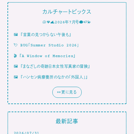
カルチャートピックス
🐚🪸🌊2026年7月号☁️🍉💫
🖼
『言葉の見つからない午後も』
💘
BUG「Summer Studio 2026」
🎬
『A Window of Memories』
🖼
『まなざしの奇跡日本女性写真家の冒険』
🖼
『ハンセン病療養所のなかの「外国人」』
👀更に見る
最新記事
2026/07/31