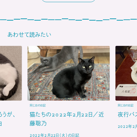
あわせて読みたい
同じ日の日記
同じ日の日記
ろうが、
猫たちの2022年2月22日／近
夜行バ
由
藤聡乃
2022年2
2022年2月22日（火）の日記