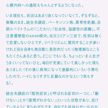
心療内科への通院もちゃんとするようになった。
いま現在も、状況はあまり良くなっていなくて、ずるずると、
無職のまま。統合失調症、パーキンソン病、尋常性乾癬。自
閉スペクトラムの「こだわり」「社会性、協調性の困難」。不
注意優勢型のADHD傾向。在日コリアン三世で、性別は無く
て恋愛しないひとです。リベラリズムに賛同することが多い
けれど自分自身も無自覚に差別的だったり無理解なところ
もたくさんあると思う。どこにでもいる、ちょっといま人生が
うまくいってないひと。毎日が充実していて楽しかった頃も
ありました（その後に病気になって連鎖的にいろいろ悪化
したので、ハイになりすぎた反動なのかなという気もす
る）。
統合失調症の「陰性症状」と呼ばれる症状の一つに、「動
けない」とか「感情がわかない」といった状態があり、怠け
ているように見られがちです。自分でも症状のせいなのか、