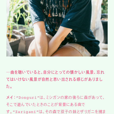
─曲を聴いていると、自分にとっての懐かしい風景、忘れ
てはいけない風景が自然と思い出される感じがありまし
た。
メイ：
“Donguri”は、ミシガンの家の後ろに森があって、
そこで遊んでいたときのことが背景にある曲で
す。”Zarigani”は、その森で双子の妹とザリガニを捕ま