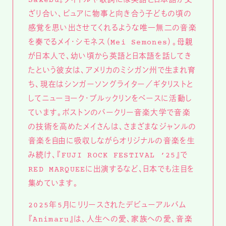
Sakebu。タイトルや歌詞には英語と日本語が交
ざり合い、ピュアに物事と向き合う子どもの頃の
感覚を思い出させてくれるような唯一無二の音楽
を奏でるメイ・シモネス（Mei Semones）。母親
が日本人で、幼い頃から英語と日本語を話してき
たという彼女は、アメリカのミシガン州で生まれ育
ち、現在はシンガーソングライター／ギタリストと
してニューヨーク・ブルックリンをベースに活動し
ています。ボストンのバークリー音楽大学で音楽
の技術を高めたメイさんは、さまざまなジャンルの
音楽を自由に吸収しながらオリジナルの音楽を生
み続け、『FUJI ROCK FESTIVAL ’25』で
RED MARQUEEに出演するなど、日本でも注目を
集めています。
2025年5月にリリースされたデビューアルバム
『Animaru』は、人生への愛、家族への愛、音楽