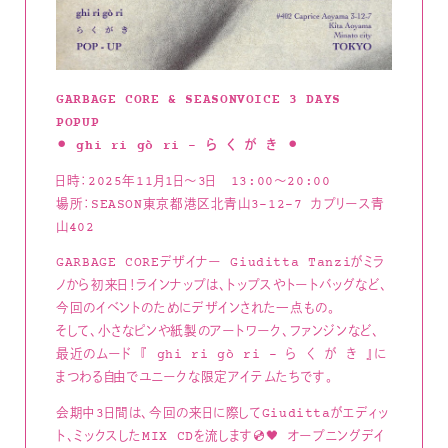
GARBAGE CORE & SEASONVOICE 3 DAYS
POPUP
⚫︎ ghi ri gò ri – ら く が き ⚫︎
日時：2025年11月1日〜3日 13:00〜20:00
場所：SEASON東京都港区北青山3-12-7 カプリース青
山402
GARBAGE COREデザイナー Giuditta Tanziがミラ
ノから初来日！ラインナップは、トップスやトートバッグなど、
今回のイベントのためにデザインされた一点もの。
そして、小さなピンや紙製のアートワーク、ファンジンなど、
最近のムード 『 ghi ri gò ri – ら く が き 』に
まつわる自由でユニークな限定アイテムたちです。
会期中3日間は、今回の来日に際してGiudittaがエディッ
ト、ミックスしたMIX CDを流します💿🖤 オープニングデイ