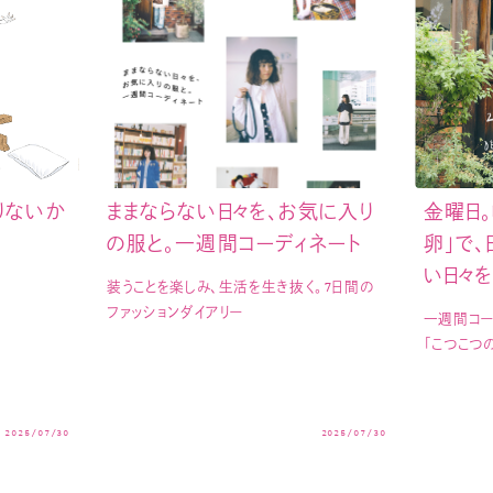
りないか
ままならない日々を、お気に入り
金曜日
の服と。一週間コーディネート
卵」で
い日々
装うことを楽しみ、生活を生き抜く。7日間の
ファッションダイアリー
一週間コー
「こつこつ
2025/07/30
2025/07/30