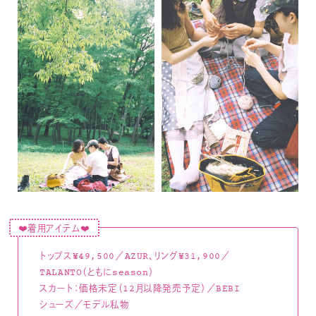
❤️着用アイテム❤️
トップス¥49,500／AZUR、リング¥31,900／
TALANTO（ともにseason）
スカート：価格未定（12月以降発売予定）／BEBI
シューズ／モデル私物