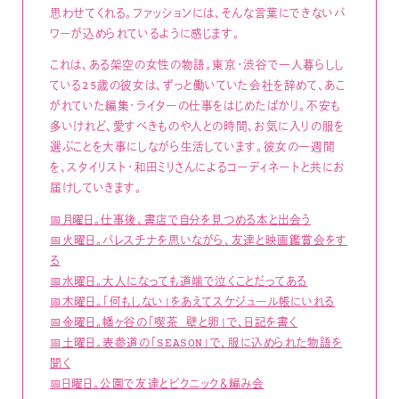
思わせてくれる。ファッションには、そんな言葉にできないパ
ワーが込められているように感じます。
これは、ある架空の女性の物語。東京・渋谷で一人暮らしし
ている25歳の彼女は、ずっと働いていた会社を辞めて、あこ
がれていた編集・ライターの仕事をはじめたばかり。不安も
多いけれど、愛すべきものや人との時間、お気に入りの服を
選ぶことを大事にしながら生活しています。彼女の一週間
を、スタイリスト・和田ミリさんによるコーディネートと共にお
届けしていきます。
📅月曜日。仕事後、書店で自分を見つめる本と出会う
📅火曜日。パレスチナを思いながら、友達と映画鑑賞会をす
る
📅水曜日。大人になっても道端で泣くことだってある
📅木曜日。「何もしない」をあえてスケジュール帳にいれる
📅金曜日。幡ヶ谷の「喫茶 壁と卵」で、日記を書く
📅土曜日。表参道の「SEASON」で、服に込められた物語を
聞く
📅日曜日。公園で友達とピクニック＆編み会