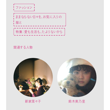
ファッション
ままならない日々を、お気に入りの
服と
特集：愛も生活も、たよりないから
関連する人物
新家菜々子
鈴木美乃里