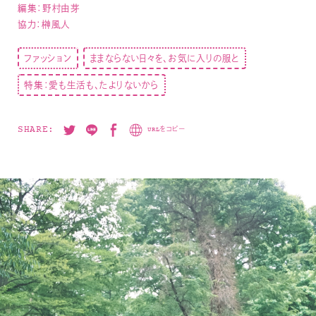
編集：野村由芽
協力：榊風人
ファッション
ままならない日々を、お気に入りの服と
特集：愛も生活も、たよりないから
SHARE:
URLをコピー