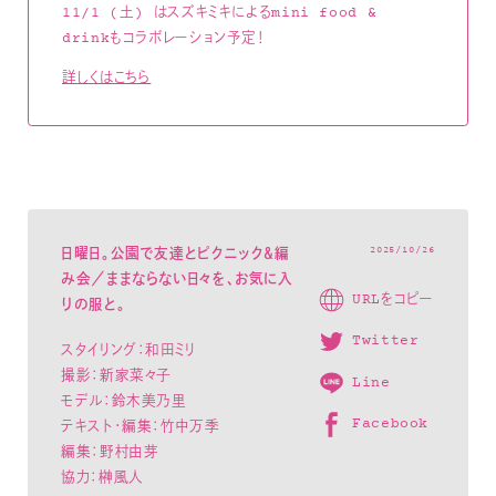
11/1 (土) はスズキミキによるmini food &
drinkもコラボレーション予定！
詳しくはこちら
2025/10/26
日曜日。公園で友達とピクニック＆編
み会／ままならない日々を、お気に入
URLをコピー
りの服と。
Twitter
スタイリング：和田ミリ
撮影：新家菜々子
Line
モデル：
鈴木美乃里
Facebook
テキスト・編集：竹中万季
編集：野村由芽
協力：榊風人