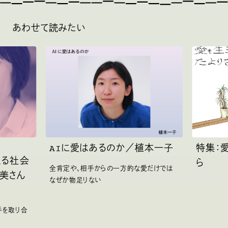
あわせて読みたい
AIに愛はあるのか／植本一子
特集：
える社会
ら
全肯定や、相手からの一方的な愛だけでは
美さん
なぜか物足りない
手を取り合