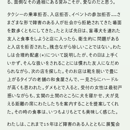
る、面倒なその過程にある営みこそが、愛なのだと思う。
タクシーの乗車拒否、入店拒否、イベントの参加拒否……さ
まざまな形で障害のある人が社会から拒絶されてきた場面
を数多くともにしてきた。たとえば先日は、盲導犬を連れた
友人と食事をしようと店に入ったら、衛生的に問題がある
と入店を拒否された。残念ながら珍しいことではない。わた
しは合理的配慮
について説明したが、その日は上手く
（＊）
いかず、そんな扱いをされることには慣れた友人になだめ
られながら、次の店を探した。そのお店は靴を脱いで畳に
上がるタイプの老舗の和食屋さんで、一見さらにハードル
が高くも思われた。ダメもとで入ると、受付の女性は最初戸
惑いながらも、玄関の土間のところに犬を寝かせ、犬が見
える距離の席にわたしたちを案内することを提案してくれ
た。その時の食事は、いつもよりもとても美味しく感じた。
わたしは、これまで15年ほど障害のある人とともに展覧会