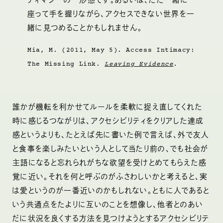
ティマシーの一形態です。あるいは、ただ一緒に
座って手を握りながら、アクセスできない世界を一
緒に見つめることかもしれません。
Mia, M. (2011, May 5). Access Intimacy:
The Missing Link.
Leaving Evidence
.
誰かが機転を利かせてルールを柔軟に捉え直してくれた
時に感じるつながりは、アクセシビリティをクリアした達成
感というよりも、たとえば先に書いた例で言えば、外で友人
と食事を楽しみたいという人として当たり前の、でも社会が
主語になると忘れられがちな欲望を受けとめてもらえた感
覚に近い。それを何と呼ぶのがふさわしいかと考えると、実
は愛というのが一番近いのかもしれない。ともに人であると
いう共通点をたよりに互いのことを想像し、他者とのあい
だに状況を良くする方法を見つけようとするアクセシビリテ