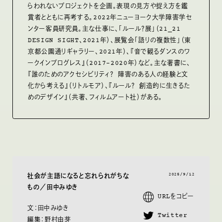
らわれないプロジェクトを企画。表現の⾒⽅や捉え⽅を鑑
賞者とともに再考する。2022年ニューヨーク⼤学障害学セ
ンター客員研究員。主な仕事に、「ルール？展」（21_21
DESIGN SIGHT、2021年）、展覧会「語りの複数性」（東
京都公園通りギャラリー、2021年）、『⾳で観るダンスのワ
ークインプログレス』（2017-2020年）など。主な著書に、
『誰のためのアクセシビリティ？ 障害のある⼈の経験と⽂
化から考える』（リトルモア）、『ルール？ 創造的に生きるた
めのデザイン』（共著、フィルムアート社）がある。
2025/9/12
社会が主語になると忘れられがちな
もの／田中みゆき
URLをコピー
文：田中みゆき
Twitter
編集：野村由芽