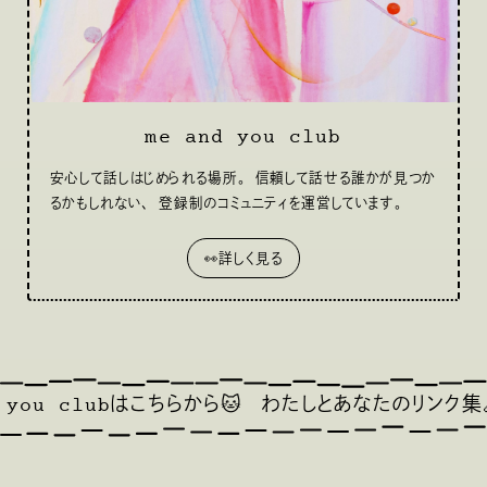
me and you club
安心して話しはじめられる場所。 信頼して話せる誰かが見つか
るかもしれない、 登録制のコミュニティを運営しています。
👀詳しく見る
clubはこちらから🐱
わたしとあなたのリンク集🔗
ごゆっ