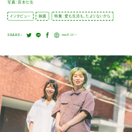
写真：宮本七生
インタビュー
映画
特集：愛も生活も、たよりないから
SHARE:
URLをコピー