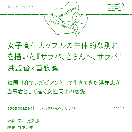
💐このページをシェア
女子高生カップルの主体的な別れ
を描いた『サラバ、さらんへ、サラバ』
洪監督×首藤凜
韓国出身でレズビアンとして生きてきた洪先恵が
当事者として描く女性同士の恋愛
2025/9/25
SPONSORED：『サラバ、さらんへ、サラバ』
取材・文：日比楽那
編集：竹中万季