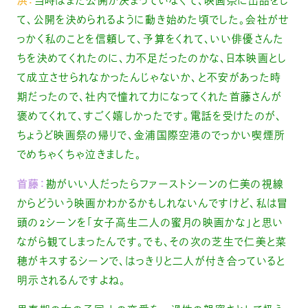
洪：
当時はまだ公開が決まっていなくて、映画祭に出品をし
て、公開を決められるように動き始めた頃でした。会社がせ
っかく私のことを信頼して、予算をくれて、いい俳優さんた
ちを決めてくれたのに、力不足だったのかな、日本映画とし
て成立させられなかったんじゃないか、と不安があった時
期だったので、社内で憧れて力になってくれた首藤さんが
褒めてくれて、すごく嬉しかったです。電話を受けたのが、
ちょうど映画祭の帰りで、金浦国際空港のでっかい喫煙所
でめちゃくちゃ泣きました。
首藤：
勘がいい人だったらファーストシーンの仁美の視線
からどういう映画かわかるかもしれないんですけど、私は冒
頭の2シーンを「女子高生二人の蜜月の映画かな」と思い
ながら観てしまったんです。でも、その次の芝生で仁美と菜
穂がキスするシーンで、はっきりと二人が付き合っていると
明示されるんですよね。