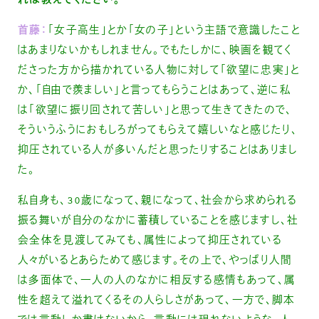
れば教えてください。
首藤：
「女子高生」とか「女の子」という主語で意識したこと
はあまりないかもしれません。でもたしかに、映画を観てく
ださった方から描かれている人物に対して「欲望に忠実」と
か、「自由で羨ましい」と言ってもらうことはあって、逆に私
は「欲望に振り回されて苦しい」と思って生きてきたので、
そういうふうにおもしろがってもらえて嬉しいなと感じたり、
抑圧されている人が多いんだと思ったりすることはありまし
た。
私自身も、30歳になって、親になって、社会から求められる
振る舞いが自分のなかに蓄積していることを感じますし、社
会全体を見渡してみても、属性によって抑圧されている
人々がいるとあらためて感じます。その上で、やっぱり人間
は多面体で、一人の人のなかに相反する感情もあって、属
性を超えて溢れてくるその人らしさがあって、一方で、脚本