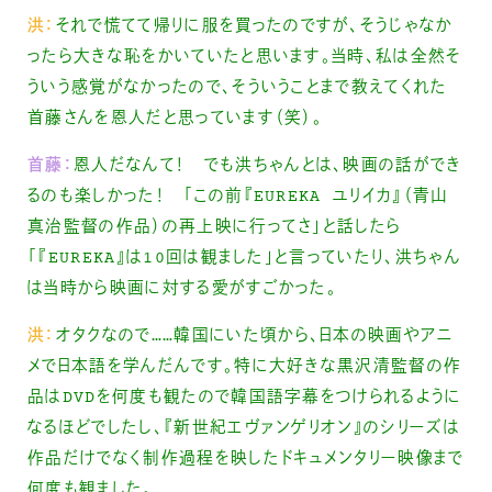
洪：
それで慌てて帰りに服を買ったのですが、そうじゃなか
ったら大きな恥をかいていたと思います。当時、私は全然そ
ういう感覚がなかったので、そういうことまで教えてくれた
首藤さんを恩人だと思っています（笑）。
首藤：
恩人だなんて！ でも洪ちゃんとは、映画の話ができ
るのも楽しかった！ 「この前『EUREKA ユリイカ』（青山
真治監督の作品）の再上映に行ってさ」と話したら
「『EUREKA』は10回は観ました」と言っていたり、洪ちゃん
は当時から映画に対する愛がすごかった。
洪：
オタクなので……韓国にいた頃から、日本の映画やアニ
メで日本語を学んだんです。特に大好きな黒沢清監督の作
品はDVDを何度も観たので韓国語字幕をつけられるように
なるほどでしたし、『新世紀エヴァンゲリオン』のシリーズは
作品だけでなく制作過程を映したドキュメンタリー映像まで
何度も観ました。