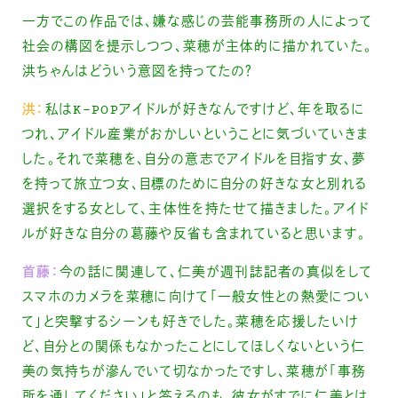
一方でこの作品では、嫌な感じの芸能事務所の人によって
社会の構図を提示しつつ、菜穂が主体的に描かれていた。
洪ちゃんはどういう意図を持ってたの？
洪：
私はK-POPアイドルが好きなんですけど、年を取るに
つれ、アイドル産業がおかしいということに気づいていきま
した。それで菜穂を、自分の意志でアイドルを目指す女、夢
を持って旅立つ女、目標のために自分の好きな女と別れる
選択をする女として、主体性を持たせて描きました。アイド
ルが好きな自分の葛藤や反省も含まれていると思います。
首藤：
今の話に関連して、仁美が週刊誌記者の真似をして
スマホのカメラを菜穂に向けて「一般女性との熱愛につい
て」と突撃するシーンも好きでした。菜穂を応援したいけ
ど、自分との関係もなかったことにしてほしくないという仁
美の気持ちが滲んでいて切なかったですし、菜穂が「事務
所を通してください」と答えるのも、彼女がすでに仁美とは