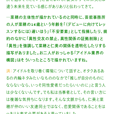
違う未来を見ている感じがありありと伝わってきて。
─菜穂の主体性が描かれているのと同時に、芸能事務所
の人が菜穂の16歳という年齢を「（デビューに向けてレッ
スンするには）遅いほう」「不安要素」として指摘したり、規
約のなかに「異性交友の禁止、異性関係の証拠削除」と
「異性」を強調して菜穂と仁美の関係を透明化したりする
描写がありました。お二人がおっしゃる「アイドル業界の
構図」はそういったところで描かれていますね。
洪：
アイドルを取り巻く環境について話すと、オタクあるあ
るの内輪ネタみたいなもののなかで「推しが自分のものに
ならないなら、いっそ同性愛者だったらいいのに」と言う人
は少なくないんです。でも私は当事者として、その言い方に
は複雑な気持ちになります。そんな文脈からも、仁美と菜
穂が仲のいい友達同士ではなく、恋愛関係であることをは