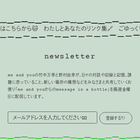
ら🐱
わたしとあなたのリンク集🔗
ごゆっくり🦢🍂
❤
newsletter
me and youの竹中万季と野村由芽が、日々の対話や記録と記憶、課
題に思っていること、新しい場所の構想などをみなさまと共有していくお
便り「me and youからのmessage in a bottle」を隔週金曜
日に配信しています。