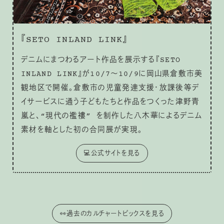
『SETO INLAND LINK』
デニムにまつわるアート作品を展示する『SETO
INLAND LINK』が10/7～10/9に岡山県倉敷市美
観地区で開催。倉敷市の児童発達支援・放課後等デ
イサービスに通う子どもたちと作品をつくった津野青
嵐と、“現代の襤褸” を制作した八木華によるデニム
素材を軸とした初の合同展が実現。
💻公式サイトを見る
👀過去のカルチャートピックスを見る