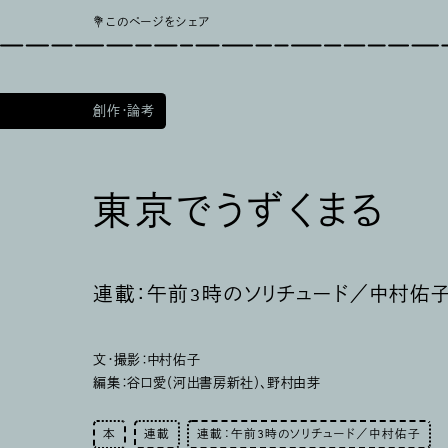
💐このページをシェア
創作・論考
東京でうずくまる
連載：午前3時のソリチュード／中村佑
文・撮影：
中村佑子
編集：谷口愛（河出書房新社）、野村由芽
本
連載
連載：午前3時のソリチュード／中村佑子