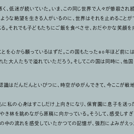
悪く、低迷が続いていた。いま、この同じ世界で人々が惨殺され
つような絶望を生きる人がいるのに、世界はそれを止めることが
じる。それでも子どもたちにご飯を食べさせ、おだやかな笑顔を
ことを心から願っているはずだ。この国もたった80年ほど前に
れた大人たちで溢れていただろう。そしてこの国は同時に、他国
の認識はだんだんといびつに、時空がゆがんできて、今ここが戦
もに私の心身はすこしだけ上向きになり、保育園に息子を送っ
けやき林を眺めながら原稿に向かっている。そうして、感受しす
世の中の流れを感受していたかつての記憶が、強烈によみがえっ