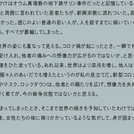
かけはオウム真理教の地下鉄サリン事件だったと記憶している
ると周囲に言われていた若者たちが、新興宗教に流れついた。
なかった。感じのよい普通の若い人が、人を殺すまでに傾いてい
ら、すべてが萎縮してしまった。
世界の姿にも重なって見える。コロナ禍が起こったとき、一瞬で
を受け入れ、他者の痛みへの想像力が広がるのではないか、と思
道をひた走っている。あれ以来、世界はより混沌を増し、他人
も個々人のあいだでも増えたというのが私の見立てだ。新型コロ
やマスク、ロックダウンは、他者との隔たりを広げ、想像力を
着く果てが、今の戦争状態ではないかと思える。
まってしまったとき、そこまで世界の傾きを予知していたわけで
体、女性たちの体に降りかかっているような気がして、身が固ま