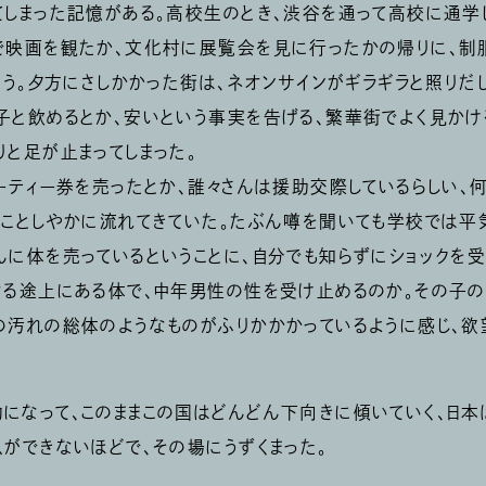
てしまった記憶がある。高校生のとき、渋谷を通って高校に通学
で映画を観たか、文化村に展覧会を見に行ったかの帰りに、制
思う。夕方にさしかかった街は、ネオンサインがギラギラと照りだ
子と飲めるとか、安いという事実を告げる、繁華街でよく見かけ
りと足が止まってしまった。
パーティー券を売ったとか、誰々さんは援助交際しているらしい、
まことしやかに流れてきていた。たぶん噂を聞いても学校では平
んに体を売っているということに、自分でも知らずにショックを
なる途上にある体で、中年男性の性を受け止めるのか。その子
の汚れの総体のようなものがふりかかかっているように感じ、
になって、このままこの国はどんどん下向きに傾いていく、日本
息ができないほどで、その場にうずくまった。