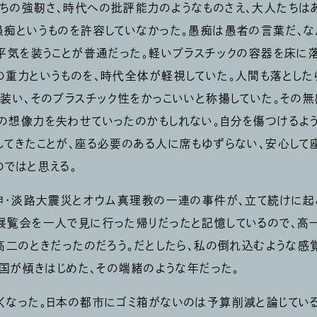
ちの強靭さ、時代への批評能力のようなものさえ、大人たちはあ
愚痴というものを許容していなかった。愚痴は愚者の言葉だ、な
、平気を装うことが普通だった。軽いプラスチックの容器を床に
の重力というものを、時代全体が軽視していた。人間も落とした
を装い、そのプラスチック性をかっこいいと称揚していた。その
の想像力を失わせていったのかもしれない。自分を傷つけるよう
してきたことが、座る必要のある人に席もゆずらない、安心して
のではと思える。
阪神・淡路大震災とオウム真理教の一連の事件が、立て続けに起こ
展覧会を一人で見に行った帰りだったと記憶しているので、高
の高二のときだったのだろう。だとしたら、私の倒れ込むような感
の国が傾きはじめた、その端緒のような年だった。
くなった。日本の都市にゴミ箱がないのは予算削減と論じてい