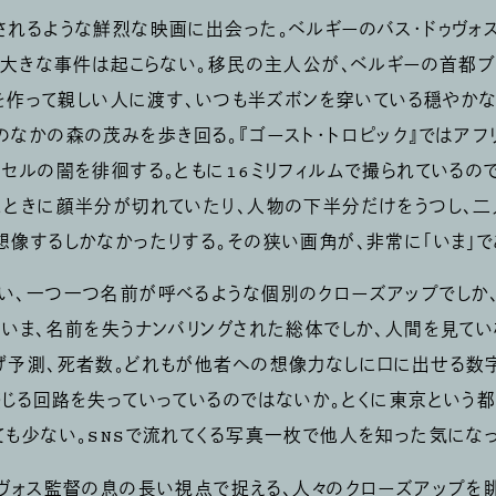
れるような鮮烈な映画に出会った。ベルギーのバス・ドゥヴォス監
とも大きな事件は起こらない。移民の主人公が、ベルギーの首都ブ
ープを作って親しい人に渡す、いつも半ズボンを穿いている穏やか
のなかの森の茂みを歩き回る。『ゴースト・トロピック』ではア
ッセルの闇を徘徊する。ともに16ミリフィルムで撮られているの
。ときに顔半分が切れていたり、人物の下半分だけをうつし、
想像するしかなかったりする。その狭い画角が、非常に「いま」で
い、一つ一つ名前が呼べるような個別のクローズアップでしか
はいま、名前を失うナンバリングされた総体でしか、人間を見てい
げ予測、死者数。どれもが他者への想像力なしに口に出せる数
感じる回路を失っていっているのではないか。とくに東京という
ても少ない。SNSで流れてくる写真一枚で他人を知った気になっ
ゥヴォス監督の息の長い視点で捉える、人々のクローズアップを