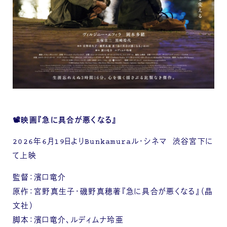
📽️映画『急に具合が悪くなる』
2026年6月19日よりBunkamuraル・シネマ 渋谷宮下に
て上映
監督：濱口竜介
原作：宮野真生子・磯野真穂著『急に具合が悪くなる』（晶
文社）
脚本：濱口竜介、ルディムナ玲亜