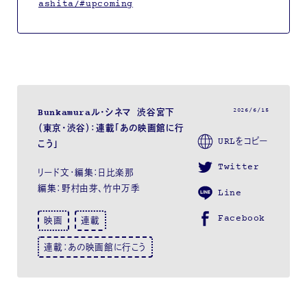
ashita/#upcoming
2026/6/15
Bunkamuraル・シネマ 渋谷宮下
（東京・渋谷）：連載「あの映画館に行
URLをコピー
こう」
Twitter
リード文・編集：日比楽那
編集：野村由芽、竹中万季
Line
Facebook
映画
連載
連載：あの映画館に行こう