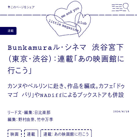
💐このページをシェア
連載
Bunkamuraル・シネマ 渋谷宮下
（東京・渋谷）：連載「あの映画館に
行こう」
カンヌやベルリンに赴き、作品を編成。カフェ「ドゥ
マゴ パリ」やNADiffによるブックストアも併設
2026/6/15
リード文・編集：日比楽那
編集：野村由芽、竹中万季
映画
連載
連載：あの映画館に行こう