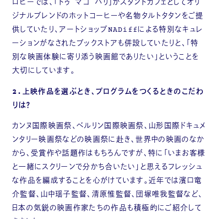
ロビーでは、「ドゥ マゴ パリ」がスタンドカフェとしてオリ
ジナルブレンドのホットコーヒーや名物タルトタタンをご提
供していたり、アートショップNADiffによる特別なキュレ
ーションがなされたブックストアも併設していたりと、「特
別な映画体験に寄り添う映画館でありたい」ということを
大切にしています。
2.上映作品を選ぶとき、プログラムをつくるときのこだわ
りは？
カンヌ国際映画祭、ベルリン国際映画祭、山形国際ドキュメ
ンタリー映画祭などの映画祭に赴き、世界中の映画のなか
から、受賞作や話題作はもちろんですが、特に「いまお客様
と一緒にスクリーンで分かち合いたい」と思えるフレッシュ
な作品を編成することを心がけています。近年では濱口竜
介監督、山中瑶子監督、清原惟監督、団塚唯我監督など、
日本の気鋭の映画作家たちの作品も積極的にご紹介して