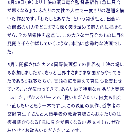
6月19日（金）より上映の濱口竜介監督最新作『急に具合
が悪くなる』は、ふたりの女性の人生で一度きりの邂逅を描
いた作品です。「わたしとあなた」という関係性と、出会い
の偶然の引力をどこまでも深く突き詰めて魅力的に描きな
がら、その関係性を起点に、この大きな世界そのものに目を
見開き手を伸ばしていくような、本当に感動的な映画でし
た。
5月に開催されたカンヌ国際映画祭での世界初上映の場に
も参加しましたが、きっと世界中さまざまな国からやってき
たであろう観客たちが、言語の壁を超えて真に心を震わせ
ていることが伝わってきて、あらためて特別な作品だと実感
しました。ぜひスクリーンでご覧いただきたい、何度も出会
い直したいと思う一本ですし、この映画の原作、哲学者の
宮野真生子さんと人類学者の磯野真穂さんおふたりの往
復書簡からなる『急に具合が悪くなる』（晶文社）も、ぜひ
あわせてお読みいただきたい本です。