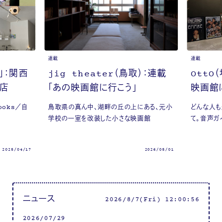
連載
連載
」：関西
jig theater（鳥取）：連載
OttO
8店
「あの映画館に行こう」
映画館
books／自
鳥取県の真ん中、湖畔の丘の上にある、元小
どんな人も
学校の一室を改装した小さな映画館
て。音声ガ
2025/04/17
2026/05/01
ニュース
2026/8/7(Fri) 12:00:57
2026/07/29