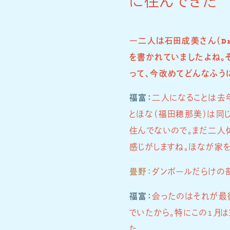
に住んできた
―二人は石田成美さん（Dr
を書かれていましたよね。そ
って、今改めてどんなふう
福富：
二人になることは去
とほな（福田穂那美）は同
住んでないので。まだ二人
感じがしますね。ほなが家
畳野：
ダンボールだらけの
福富：
会ったのはそれが最
でいたから。特にこの1月
た。