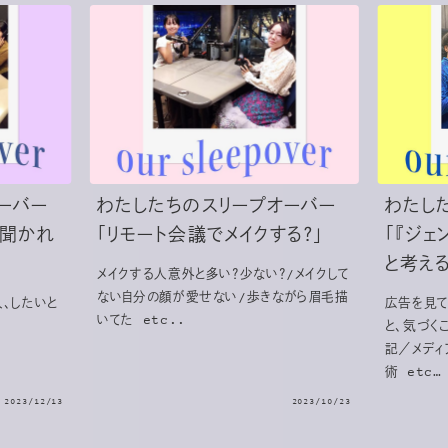
ーバー
わたしたちのスリープオーバー
わたし
と聞かれ
「リモート会議でメイクする？」
「『ジ
と考える
メイクする人意外と多い？少ない？/メイクして
ない自分の顔が愛せない/歩きながら眉毛描
、したいと
広告を見て
いてた etc..
と、気づく
記／メディ
術 etc…
2023/12/13
2023/10/23