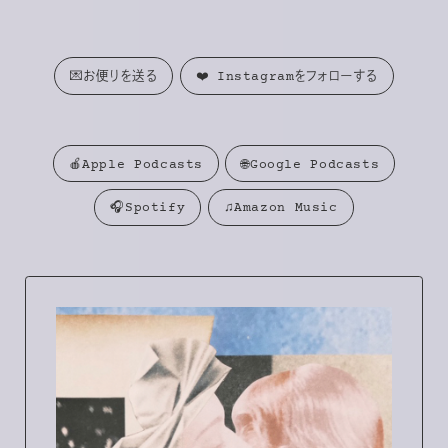
💌お便りを送る
❤️ Instagramをフォローする
🍎Apple Podcasts
🌐Google Podcasts
🎧Spotify
♫Amazon Music