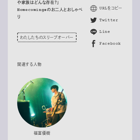
や家族はどんな存在？」
URLをコピー
Homecomingsのお二人とおしゃべ
り
Twitter
Line
わたしたちのスリープオーバー
Facebook
関連する人物
福富優樹