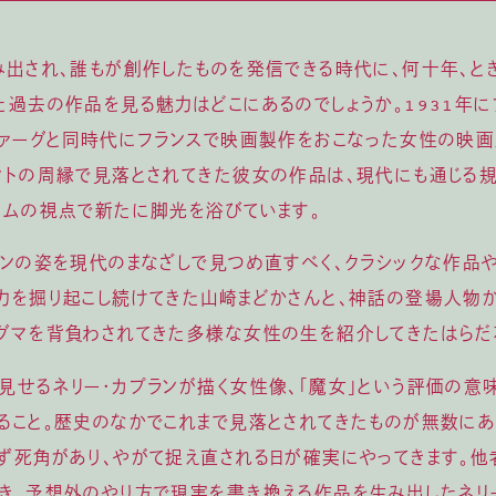
み出され、誰もが創作したものを発信できる時代に、何十年、と
た過去の作品を見る魅力はどこにあるのでしょうか。1931年に
ヴァーグと同時代にフランスで映画製作をおこなった女性の映画
ントの周縁で見落とされてきた彼女の作品は、現代にも通じる
ズムの視点で新たに脚光を浴びています。
ランの姿を現代のまなざしで見つめ直すべく、クラシックな作品
力を掘り起こし続けてきた山崎まどかさんと、神話の登場人物
グマを背負わされてきた多様な女性の生を紹介してきたはらだ
見せるネリー・カプランが描く女性像、「魔女」という評価の意味
ること。歴史のなかでこれまで見落とされてきたものが無数にあ
ず死角があり、やがて捉え直される日が確実にやってきます。他
き、予想外のやり方で現実を書き換える作品を生み出したネリ