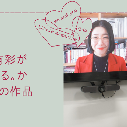
有彩が
る。か
ちの作品