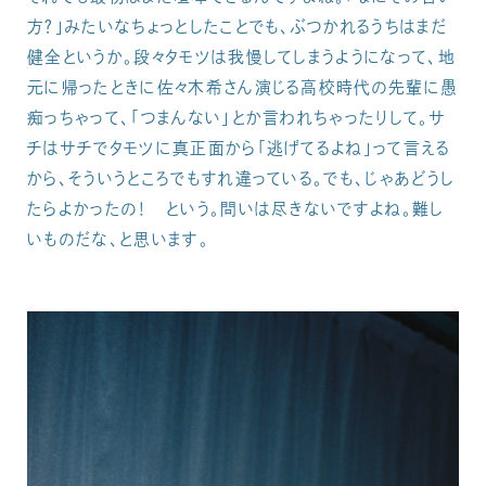
方？」みたいなちょっとしたことでも、ぶつかれるうちはまだ
健全というか。段々タモツは我慢してしまうようになって、地
元に帰ったときに佐々木希さん演じる高校時代の先輩に愚
痴っちゃって、「つまんない」とか言われちゃったりして。サ
チはサチでタモツに真正面から「逃げてるよね」って言える
から、そういうところでもすれ違っている。でも、じゃあどうし
たらよかったの！ という。問いは尽きないですよね。難し
いものだな、と思います。