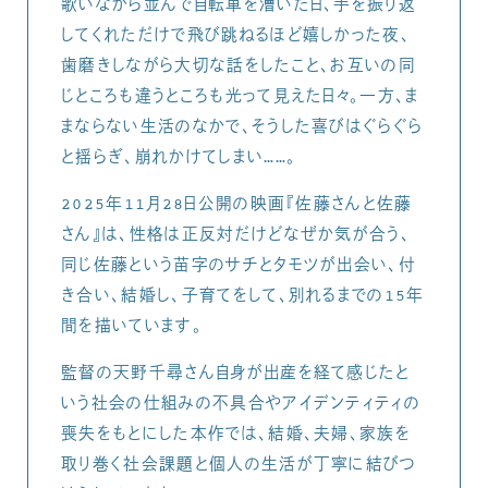
歌いながら並んで自転車を漕いだ日、手を振り返
してくれただけで飛び跳ねるほど嬉しかった夜、
歯磨きしながら大切な話をしたこと、お互いの同
じところも違うところも光って見えた日々。一方、ま
まならない生活のなかで、そうした喜びはぐらぐら
と揺らぎ、崩れかけてしまい……。
2025年11月28日公開の映画『佐藤さんと佐藤
さん』は、性格は正反対だけどなぜか気が合う、
同じ佐藤という苗字のサチとタモツが出会い、付
き合い、結婚し、子育てをして、別れるまでの15年
間を描いています。
監督の天野千尋さん自身が出産を経て感じたと
いう社会の仕組みの不具合やアイデンティティの
喪失をもとにした本作では、結婚、夫婦、家族を
取り巻く社会課題と個人の生活が丁寧に結びつ