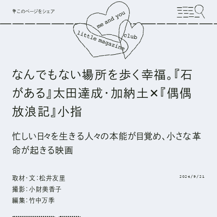
💐このページをシェア
なんでもない場所を歩く幸福。『石
がある』太田達成・加納土✕『偶偶
放浪記』小指
忙しい日々を生きる人々の本能が目覚め、小さな革
命が起きる映画
2024/9/21
取材・文：
松井友里
撮影：小財美香子
編集：竹中万季