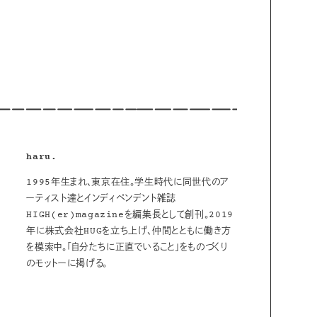
haru.
1995年生まれ、東京在住。学生時代に同世代のア
ーティスト達とインディペンデント雑誌
HIGH(er)magazineを編集長として創刊。2019
年に株式会社HUGを立ち上げ、仲間とともに働き方
を模索中。「自分たちに正直でいること」をものづくり
のモットーに掲げる。