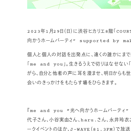
2023年1月29日（日）に渋谷ヒカリエ8階「COURT」
向かうホームパーティ” supported by ma
個人と個人の対話を出発点に、遠くの誰かにまで
「me and you」。生きるうえで切りはなせな
がら、自分と他者の声に耳を澄ませ、明日からも世
会いのきっかけをもたらす場をひらきます。
『me and you “光へ向かうホームパーティ” 
代子さん、小谷実由さん、haru.さん、永井玲衣さ
ークイベントのほか、J-WAVE（81.3FM）で