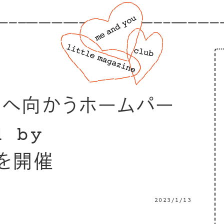
“光へ向かうホームパー
d by
 を開催
2023/1/13