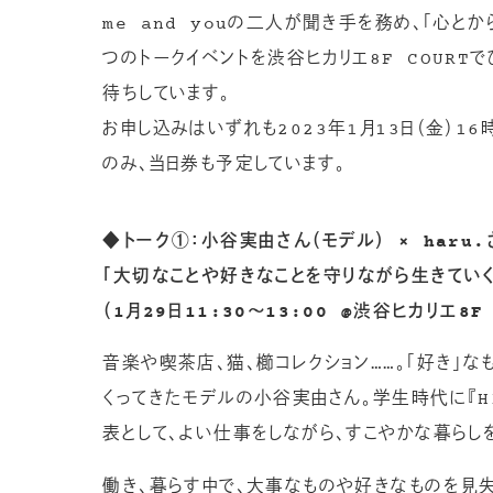
me and youの二人が聞き手を務め、「心と
つのトークイベントを渋谷ヒカリエ8F COURT
待ちしています。
お申し込みはいずれも2023年1月13日（金）1
のみ、当日券も予定しています。
◆トーク①：小谷実由さん（モデル） × haru
「大切なことや好きなことを守りながら生きてい
（1月29日11:30〜13:00 @渋谷ヒカリエ8F 
音楽や喫茶店、猫、櫛コレクション……。「好き」
くってきたモデルの小谷実由さん。学生時代に『HIG
表として、よい仕事をしながら、すこやかな暮らしを
働き、暮らす中で、大事なものや好きなものを見失