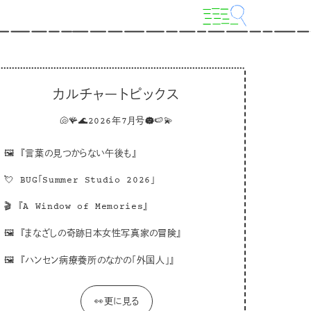
カルチャートピックス
🐚🪸🌊2026年7月号☁️🍉💫
🖼
『言葉の見つからない午後も』
💘
BUG「Summer Studio 2026」
🎬
『A Window of Memories』
🖼
『まなざしの奇跡日本女性写真家の冒険』
🖼
『ハンセン病療養所のなかの「外国人」』
👀更に見る