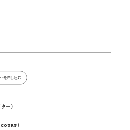
ットを申し込む
イター）
COURT）