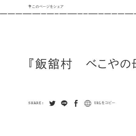
💐このページをシェア
『飯舘村 べこやの
SHARE:
URLをコピー