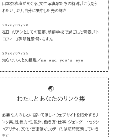
山本奈衣瑠がめぐる、女性写真家たちの軌跡。「こう見ら
れたい」より、自分に集中した先の輝き
2026/07/28
在日コリアンとしての葛藤、朝鮮学校で過ごした青春。『ト
ロフィー』孫明雅監督×ちすん
2026/07/25
知らない人との距離／me and you’s eye
🌏
わたしとあなたのリンク集
必要な人のもとに届いてほしいウェブサイトを紹介するリ
ンク集。性暴力・性犯罪、働き方・仕事、ジェンダー・セクシ
ュアリティ、文化・芸術ほか。カテゴリは随時更新していき
ます。