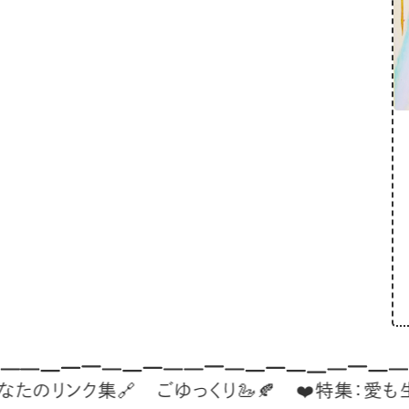
ンク集🔗
ごゆっくり🦢🍂
❤️特集：愛も生活も、