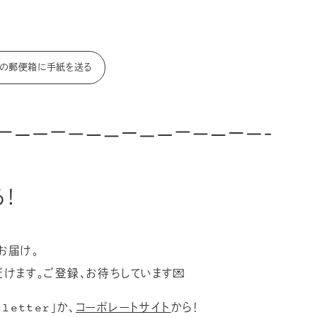
youの郵便箱に手紙を送る
！
お届け。
けます。ご登録、お待ちしています💌
etter」か、
コーポレートサイト
から！