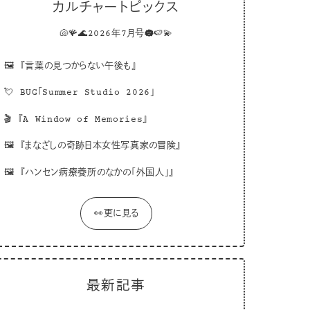
カルチャートピックス
🐚🪸🌊2026年7月号☁️🍉💫
🖼
『言葉の見つからない午後も』
💘
BUG「Summer Studio 2026」
🎬
『A Window of Memories』
🖼
『まなざしの奇跡日本女性写真家の冒険』
🖼
『ハンセン病療養所のなかの「外国人」』
👀更に見る
最新記事