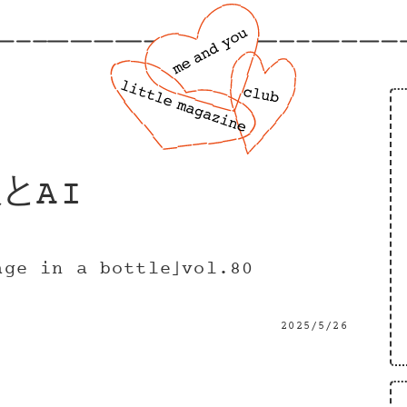
とAI
e in a bottle」vol.80
2025/5/26