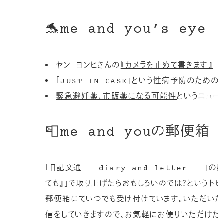
🐬me and you’s eye
ヤン ヨンヒさんの
『カメラを止めて書きます』
「JUST IN CASE」
という性病予防のため
緊急避妊薬、市販薬になる可能性
というニュ
📮me and youの郵便箱
「日記文通 – diary and letter – 
ても』」で取り上げたらおもしろいのでは？というトピ
郵便箱にていつでも受け付けています。いただい
信をしていきますので、お気軽にお便りいただけた