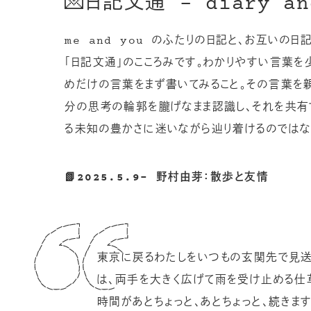
💌日記文通 – diary an
me and you のふたりの日記と、お互いの
「日記文通」のこころみです。わかりやすい言葉
めだけの言葉をまず書いてみること。その言葉を
分の思考の輪郭を朧げなまま認識し、それを共有
る未知の豊かさに迷いながら辿り着けるのではな
📗2025.5.9- 野村由芽：散歩と友情
東京に戻るわたしをいつもの玄関先で見送っ
は、両手を大きく広げて雨を受け止める仕草
時間があとちょっと、あとちょっと、続きま