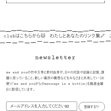
ubはこちらから🐱
わたしとあなたのリンク集🔗
ごゆっくり
newsletter
me and youの竹中万季と野村由芽が、日々の対話や記録と記憶、課
題に思っていること、新しい場所の構想などをみなさまと共有していくお
便り「me and youからのmessage in a bottle」を隔週金曜
日に配信しています。