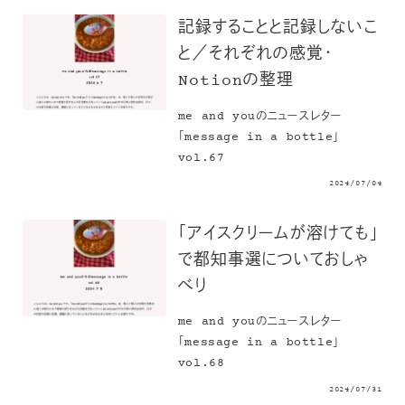
記録することと記録しないこ
と／それぞれの感覚・
Notionの整理
me and youのニュースレター
「message in a bottle」
vol.67
2024/07/04
「アイスクリームが溶けても」
で都知事選についておしゃ
べり
me and youのニュースレター
「message in a bottle」
vol.68
2024/07/31