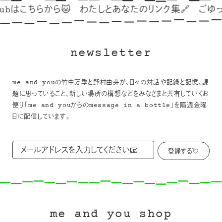
ら🐱
わたしとあなたのリンク集🔗
ごゆっくり🦢🍂
❤
newsletter
me and youの竹中万季と野村由芽が、日々の対話や記録と記憶、課
題に思っていること、新しい場所の構想などをみなさまと共有していくお
便り「me and youからのmessage in a bottle」を隔週金曜
日に配信しています。
me and you shop