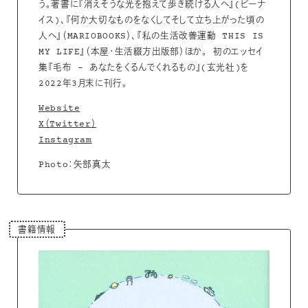
う。著書に『消えそうな光を抱えて歩き続ける人へ』(ビーナ
イス)、『何か大切なものをなくしてそして立ち上がった頃の
人へ』（MARIOBOOKS）、『私の生活改善運動 THIS IS
MY LIFE』（本屋・生活綴方出版部）ほか。 初のエッセイ
集『毛布 – あなたをくるんでくれるもの』(玄光社)を
2022年3月末に刊行。
Website
X（Twitter）
Instagram
Photo：矢部真太
書籍情報