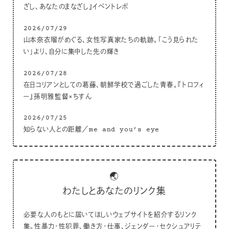
ざし、あなたのまなざし』イベントレポ
2026/07/29
山本奈衣瑠がめぐる、女性写真家たちの軌跡。「こう見られた
い」より、自分に集中した先の輝き
2026/07/28
在日コリアンとしての葛藤、朝鮮学校で過ごした青春。『トロフィ
ー』孫明雅監督×ちすん
2026/07/25
知らない人との距離／me and you’s eye
🌏
わたしとあなたのリンク集
必要な人のもとに届いてほしいウェブサイトを紹介するリンク
集。性暴力・性犯罪、働き方・仕事、ジェンダー・セクシュアリテ