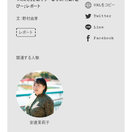
URLをコピー
び〜」レポート
Twitter
文：野村由芽
Line
レポート
Facebook
関連する人物
安達茉莉子