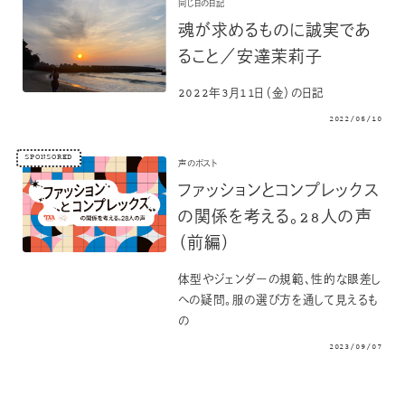
同じ日の日記
魂が求めるものに誠実であ
ること／安達茉莉子
2022年3月11日（金）の日記
2022/05/10
SPONSORED
声のポスト
ファッションとコンプレックス
の関係を考える。28人の声
（前編）
体型やジェンダーの規範、性的な眼差し
への疑問。服の選び方を通して見えるも
の
2023/09/07