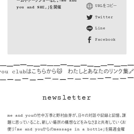
ームやトークショーなど。「me and
URLをコピー
you and SHE,」を開催
Twitter
Line
Facebook
らから🐱
わたしとあなたのリンク集🔗
ごゆっくり🦢🍂
newsletter
me and youの竹中万季と野村由芽が、日々の対話や記録と記憶、課
題に思っていること、新しい場所の構想などをみなさまと共有していくお
便り「me and youからのmessage in a bottle」を隔週金曜