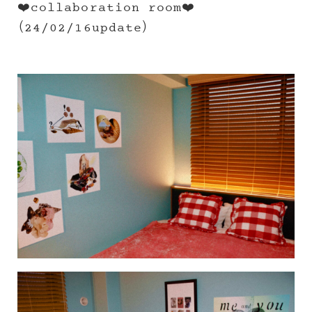
❤️collaboration room❤️
（24/02/16update）