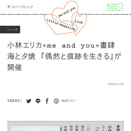
💐このページをシェア
ニュース
小林エリカ×me and you×書肆
海と夕焼 『偶然と痕跡を生きる』が
開催
2023/1/21
SHARE:
URLをコピー