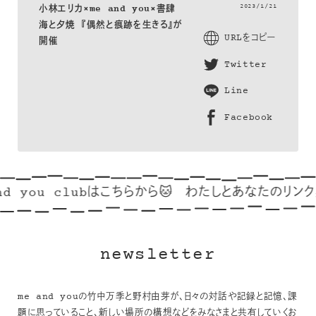
2023/1/21
小林エリカ×me and you×書肆
海と夕焼 『偶然と痕跡を生きる』が
URLをコピー
開催
Twitter
Line
Facebook
 you clubはこちらから🐱
わたしとあなたのリンク集
newsletter
me and youの竹中万季と野村由芽が、日々の対話や記録と記憶、課
題に思っていること、新しい場所の構想などをみなさまと共有していくお