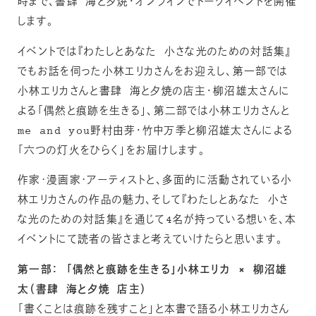
時まで、書肆 海と夕焼・オンラインでトークイベントを開催
します。
イベントでは『わたしとあなた 小さな光のための対話集』
でもお話を伺った小林エリカさんをお迎えし、第一部では
小林エリカさんと書肆 海と夕焼の店主・柳沼雄太さんに
よる「偶然と痕跡を生きる」、第二部では小林エリカさんと
me and you野村由芽・竹中万季と柳沼雄太さんによる
「六つの灯火をひらく」をお届けします。
作家･漫画家･アーティストと、多面的に活動されている小
林エリカさんの作品の魅力、そして『わたしとあなた 小さ
な光のための対話集』を通じて4名が持っている想いを、本
イベントにて読者の皆さまと考えていけたらと思います。
第一部： 「偶然と痕跡を生きる」小林エリカ × 柳沼雄
太（書肆 海と夕焼 店主）
「書くことは痕跡を残すこと」と本書で語る小林エリカさん