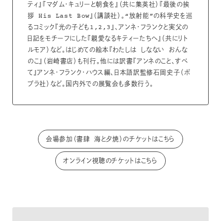
ティ』『マダム・キュリーと朝食を』（共に集英社）『最後の挨
拶 His Last Bow』（講談社）。“放射能”の科学史を巡
るコミック『光の子ども1,2,3』、アンネ・フランクと実父の
日記をモチーフにした『親愛なるキティーたちへ』（共にリト
ルモア）など。はじめての絵本『わたしは しなない おんな
のこ』（岩崎書店）も刊行。他には訳書『アンネのこと、すべ
て』アンネ・フランク・ハウス編、日本語訳監修石岡史子（ポ
プラ社）など。国内外での展覧会も多数行う。
会場参加（書肆 海と夕焼）のチケットはこちら
オンライン視聴のチケットはこちら