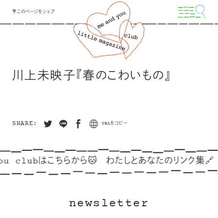
💐このページをシェア
川上未映子『春のこわいもの』
SHARE:
URLをコピー
ou clubはこちらから🐱
わたしとあなたのリンク集🔗
newsletter