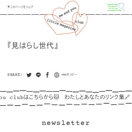
💐このページをシェア
『見はらし世代』
SHARE:
URLをコピー
ou clubはこちらから🐱
わたしとあなたのリンク集🔗
newsletter