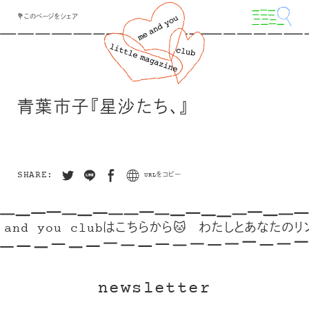
💐このページをシェア
青葉市子『星沙たち、』
SHARE:
URLをコピー
and you clubはこちらから🐱
わたしとあなたのリン
newsletter