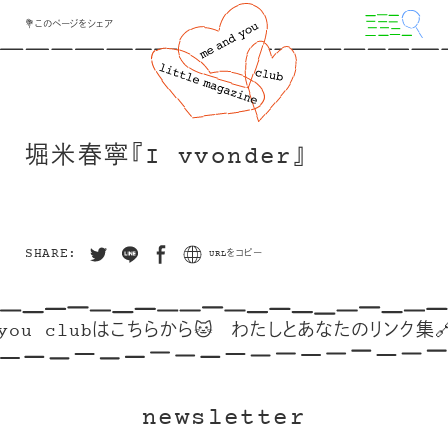
💐このページをシェア
堀米春寧『I vvonder』
SHARE:
URLをコピー
you clubはこちらから🐱
わたしとあなたのリンク集🔗
newsletter