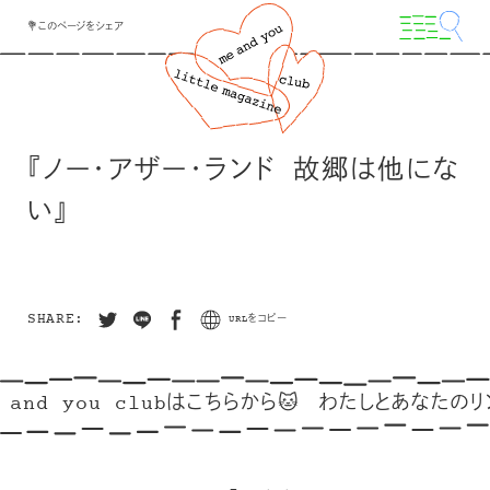
💐このページをシェア
『ノー・アザー・ランド 故郷は他にな
い』
SHARE:
URLをコピー
 and you clubはこちらから🐱
わたしとあなたのリン