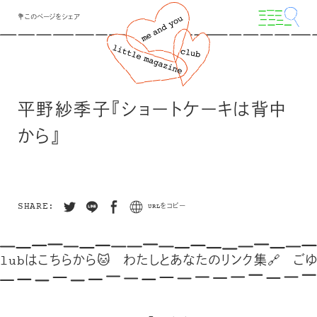
💐このページをシェア
平野紗季子『ショートケーキは背中
から』
SHARE:
URLをコピー
lubはこちらから🐱
わたしとあなたのリンク集🔗
ごゆっ