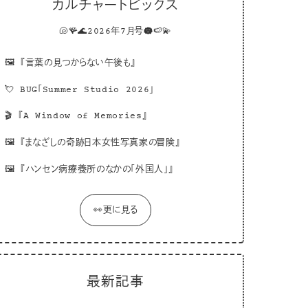
カルチャートピックス
🐚🪸🌊2026年7月号☁️🍉💫
🖼
『言葉の見つからない午後も』
💘
BUG「Summer Studio 2026」
🎬
『A Window of Memories』
🖼
『まなざしの奇跡日本女性写真家の冒険』
🖼
『ハンセン病療養所のなかの「外国人」』
👀更に見る
最新記事