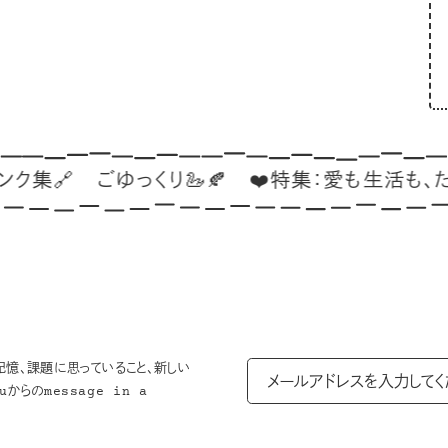

ごゆっくり🦢🍂
❤️特集：愛も生活も、たよりな
記憶、課題に思っていること、新しい
からのmessage in a