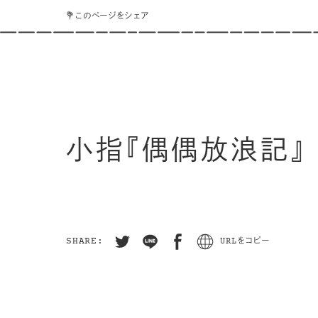
💐このページをシェア
小指『偶偶放浪記』
SHARE:
URLをコピー