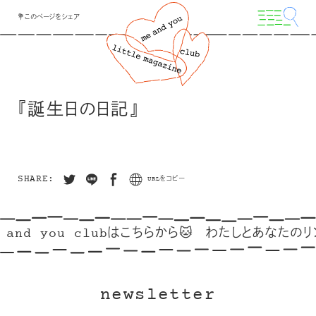
💐このページをシェア
『誕生日の日記』
SHARE:
URLをコピー
 and you clubはこちらから🐱
わたしとあなたのリン
newsletter