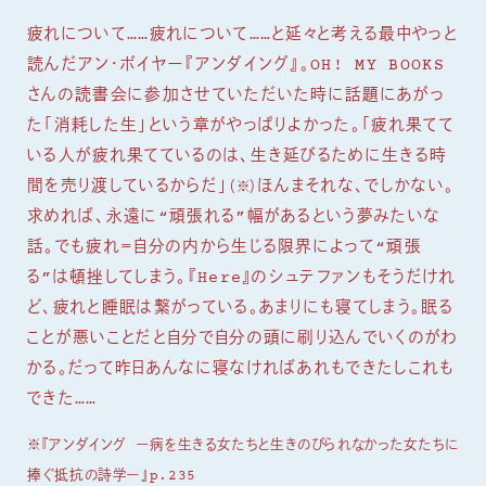
疲れについて……疲れについて……と延々と考える最中やっと
読んだアン・ボイヤー『アンダイング』。OH! MY BOOKS
さんの読書会に参加させていただいた時に話題にあがっ
た「消耗した生」という章がやっぱりよかった。「疲れ果てて
いる人が疲れ果てているのは、生き延びるために生きる時
間を売り渡しているからだ」
ほんまそれな、でしかない。
（※）
求めれば、永遠に“頑張れる”幅があるという夢みたいな
話。でも疲れ＝自分の内から生じる限界によって“頑張
る”は頓挫してしまう。『Here』のシュテファンもそうだけれ
ど、疲れと睡眠は繋がっている。あまりにも寝てしまう。眠る
ことが悪いことだと自分で自分の頭に刷り込んでいくのがわ
かる。だって昨日あんなに寝なければあれもできたしこれも
できた……
※『アンダイング ー病を生きる女たちと生きのびられなかった女たちに
捧ぐ抵抗の詩学ー』p.235