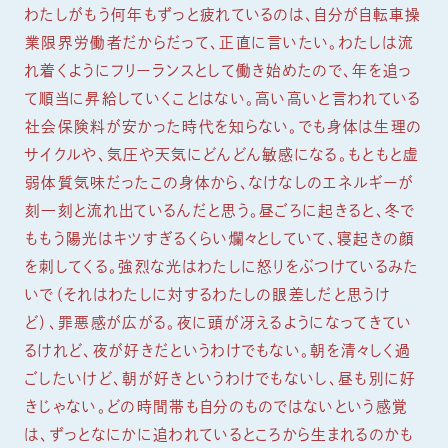
わたしがもう何年もずっと疲れているのは、自分が自転車操
業限界労働者だからだって、正直に言いたい。わたしは流
れ着くようにフリーランスとして働き始めたので、年を追っ
て順当に昇給していくことはない。高い高いと言われている
社会保険料が安かった時代を知らない。でも身体は生理の
サイクルや、気圧や天気にどんどん敏感になる。もともと虚
弱体質気味だったこの身体から、なけなしのエネルギーが
刻一刻と流れ出ているんだと思う。昼ごろに起きると、冬で
ももう陽光はキツすぎるくらい爛々としていて、寝起きの顔
を刺してくる。強烈な光はわたしに怒りをぶつけているみた
いで（それはわたしに対するわたしの眼差しだと思うけ
ど）、罪悪感が広がる。夜に頭が冴えるようになってきてい
るけれど、夜が好きだというわけでもない。朝を清々しく過
ごしたいけど、朝が好きというわけでもないし、昼も別に好
きじゃない。どの時間帯も自分のものではないという感覚
は、ずっとなにかに追われているところから生まれるのかも