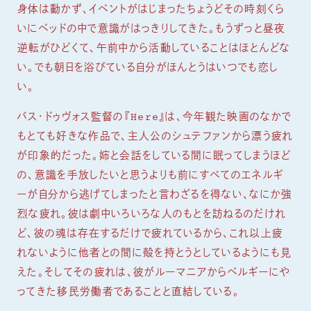
身体は動かず、イベントがはじまったちょうどその時刻くら
いにベッドの中で意識がはっきりしてきた。もうずっと昼夜
逆転がひどくて、午前中から活動していることはほとんどな
い。でも朝日を浴びている自分がほんとうはいつでも恋し
い。
バス・ドゥヴォス監督の『Here』は、今年観た映画のなかで
もとても好きな作品で、主人公のシュテファンから漂う疲れ
が印象的だった。姉と会話をしている間に眠ってしまうほど
の、意識を手放したいと思うよりも前にすべてのエネルギ
ーが自分から逃げてしまったと言わざるを得ない、なにか強
烈な疲れ。彼は劇中いろいろな人のもとを訪ねるのだけれ
ど、彼の魂は存在するだけで疲れているから、これ以上疲
れないように他者との間に殻を持とうとしているようにも見
えた。そしてその疲れは、彼がルーマニアからベルギーにや
ってきた移民労働者であることと直結している。