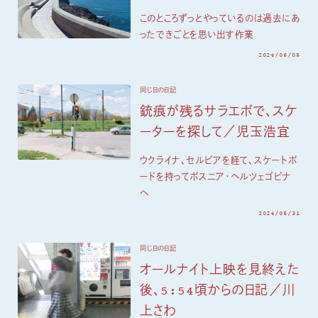
このところずっとやっているのは過去にあ
ったできごとを思い出す作業
2024/06/05
同じ日の日記
銃痕が残るサラエボで、スケ
ーターを探して／児玉浩宜
ウクライナ、セルビアを経て、スケートボ
ードを持ってボスニア・ヘルツェゴビナ
へ
2024/05/31
同じ日の日記
オールナイト上映を見終えた
後、5:54頃からの日記／川
上さわ