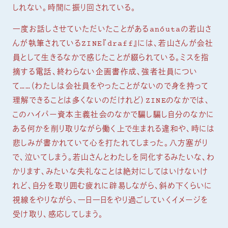
しれない。時間に振り回されている。
一度お話しさせていただいたことがあるanóutaの若山さ
んが執筆されているZINE『draff』には、若山さんが会社
員として生きるなかで感じたことが綴られている。ミスを指
摘する電話、終わらない企画書作成、強者社員につい
て……（わたしは会社員をやったことがないので身を持って
理解できることは多くないのだけれど）ZINEのなかでは、
このハイパー資本主義社会のなかで騙し騙し自分のなかに
ある何かを削り取りながら働く上で生まれる違和や、時には
悲しみが書かれていて心を打たれてしまった。八方塞がり
で、泣いてしまう。若山さんとわたしを同化するみたいな、わ
かります、みたいな失礼なことは絶対にしてはいけないけ
れど、自分を取り囲む疲れに辟易しながら、斜め下くらいに
視線をやりながら、一日一日をやり過ごしていくイメージを
受け取り、感応してしまう。