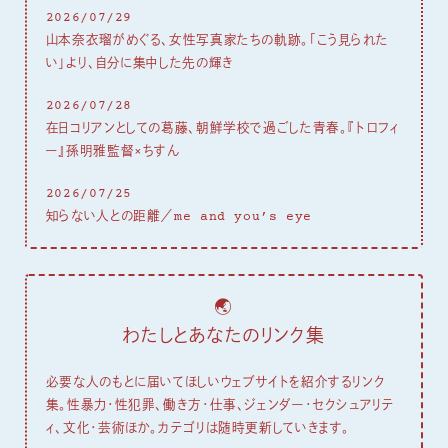
2026/07/29
山本奈衣瑠がめぐる、女性写真家たちの軌跡。「こう見られた
い」より、自分に集中した先の輝き
2026/07/28
在日コリアンとしての葛藤、朝鮮学校で過ごした青春。『トロフィ
ー』孫明雅監督×ちすん
2026/07/25
知らない人との距離／me and you’s eye
🌏
わたしとあなたのリンク集
必要な人のもとに届いてほしいウェブサイトを紹介するリンク
集。性暴力・性犯罪、働き方・仕事、ジェンダー・セクシュアリテ
ィ、文化・芸術ほか。カテゴリは随時更新していきます。