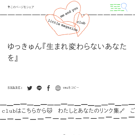
💐このページをシェア
ゆっきゅん『生まれ変わらないあなた
を』
SHARE:
URLをコピー
 clubはこちらから🐱
わたしとあなたのリンク集🔗
ごゆ