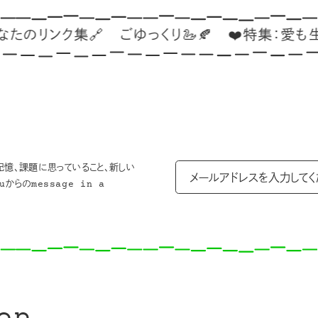
ンク集🔗
ごゆっくり🦢🍂
❤️特集：愛も生活も、
記憶、課題に思っていること、新しい
からのmessage in a