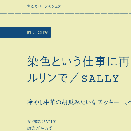
💐このページをシェア
同じ日の日記
染色という仕事に再
ルリンで／SALLY
冷やし中華の胡瓜みたいなズッキーニ、
文・撮影：SALLY
編集：竹中万季