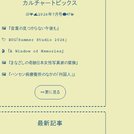
カルチャートピックス
🐚🪸🌊2026年7月号☁️🍉💫
🖼
『言葉の見つからない午後も』
💘
BUG「Summer Studio 2026」
🎬
『A Window of Memories』
🖼
『まなざしの奇跡日本女性写真家の冒険』
🖼
『ハンセン病療養所のなかの「外国人」』
👀更に見る
最新記事