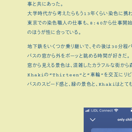
事と共にあった。
大学時代から考えたらもう13年くらい染色に携わ
東京での染色職人の仕事も、8:40から仕事開
のほうが性に合っている。
地下鉄をいくつか乗り継いで、その後は30分程バ
バスの窓から外をボーッと眺める時間が好きだ。
窓から見える景色は、混雑したカラフルな街から
Khakiの“Thirteen”と“車輪”を交互に
バスのスピード感と、緑の景色と、Khakiはとて