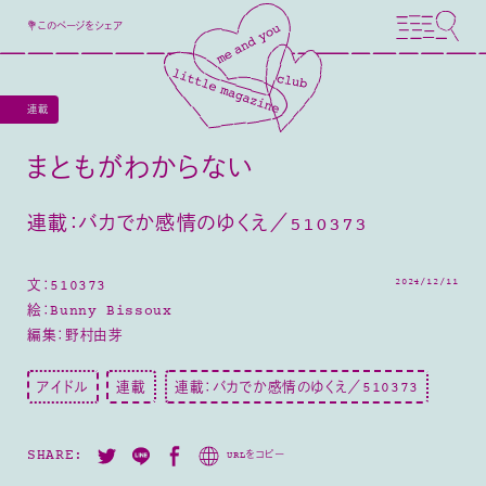
💐このページをシェア
連載
まともがわからない
連載：バカでか感情のゆくえ／510373
2024/12/11
文：510373
絵：Bunny Bissoux
編集：野村由芽
アイドル
連載
連載：バカでか感情のゆくえ／510373
SHARE:
URLをコピー