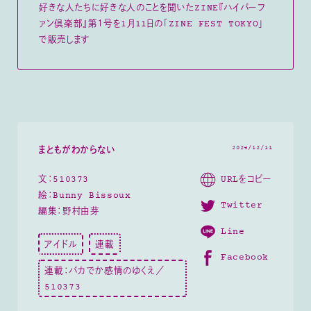
好きな人たちに好きな人のことを聞いたZINE『ハイパーフ
ァン倶楽部』第１号を1月11日の「ZINE FEST TOKYO」
で販売します
2024/12/11
まともがわからない
URLをコピー
文：510373
絵：Bunny Bissoux
Twitter
編集：野村由芽
Line
アイドル
連載
Facebook
連載：バカでか感情のゆくえ／
510373