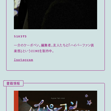
510373
一介のケーポペン。編集者。友人たちと『ハイパーファン倶
楽部』というZINEを制作中。
Instagram
書籍情報