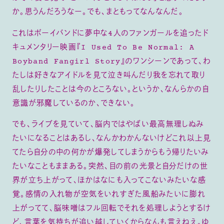
か。思うんだろうなー。でも、まともってなんなんだ。
これはボーイバンドに夢中な4人のファンガールを追ったド
キュメンタリー映画『I Used To Be Normal: A
Boyband Fangirl Story』のワンシーンであって、わ
たしは好きなアイドルを見て泣き叫んだり我を忘れて取り
乱したりしたことは今のところない。というか、なんらかの自
意識が邪魔しているのか、できない。
でも、ライブを見ていて、脳内ではやばい最高無理しぬみ
たいになることはあるし、なんかわかんないけどこれ以上見
てたら自分の中の何かが爆発してしまうからもう帰りたいみ
たいなこともままある。突然、目の前の光景と自分だけの世
界が立ち上がって、ほかはなにも入ってこないみたいな感
覚。感情の入れ物が空気をいれすぎた風船みたいに膨れ
上がってて、脳味噌はフル回転でそれを処理しようとするけ
ど、言葉を気持ちが追い越していくからなんも言えねえ。ゆ