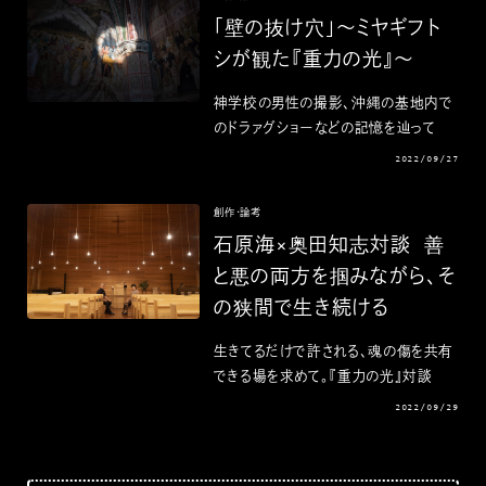
「壁の抜け穴」〜ミヤギフト
シが観た『重力の光』〜
神学校の男性の撮影、沖縄の基地内で
のドラァグショーなどの記憶を辿って
2022/09/27
創作・論考
石原海×奥田知志対談 善
と悪の両方を掴みながら、そ
の狭間で生き続ける
生きてるだけで許される、魂の傷を共有
できる場を求めて。『重力の光』対談
2022/09/29