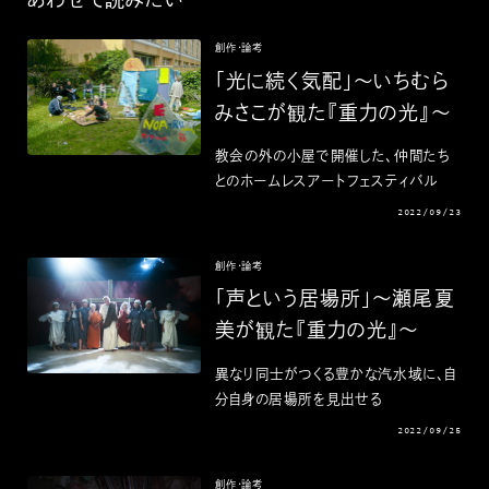
あわせて読みたい
創作・論考
「光に続く気配」〜いちむら
みさこが観た『重力の光』〜
教会の外の小屋で開催した、仲間たち
とのホームレスアートフェスティバル
2022/09/23
創作・論考
「声という居場所」〜瀬尾夏
美が観た『重力の光』〜
異なり同士がつくる豊かな汽水域に、自
分自身の居場所を見出せる
2022/09/25
創作・論考