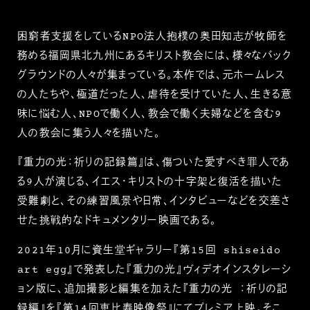
困窮者支援をしているNPO法人抱樸の奥田知志が牧師を
務める福岡県北九州にあるキリスト教会には、様々なバック
グラウンドの人々が集まっている。本作では、元ホームレス
の人たちや、極道だった人、虐待を受けていた人、生きる意
味に悩む人、NPOで働く人、教会で働く夫婦などを含む9
人の教会に集う人々を描いた。
『重力の光：祈りの記録篇』は、傷ついた愛すべき罪人であ
る9人が演じる、イエス・キリストの十字架と復活を描いた
受難劇と、その練習風景や日常、インタビューなどを交差さ
せた挑戦的なドキュメンタリー映画である。
2021年10月に資生堂ギャラリー『第15回 shiseido
art egg』で発表した『重力の光』ヴィデオインスタレーシ
ョン版に、追加撮影と編集を加えた『重力の光 ：祈りの記
録編』を『第14回恵比寿映像祭』にてプレミア上映。そこ