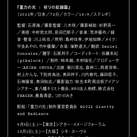
『重力の光 : 祈りの記録篇』
（2022年／日本／72分／カラー／16:9／ステレオ）
監督：石原海／撮影監督：八木咲／撮影補助：杉野晃一
／美術：中村哲太郎、前田巴那子／音楽：荒井優作／録
音・整音：川上拓也／照明：島村佳孝、伊地知輝／メイク：
宇良あやの、竹中優蘭／衣装：塚野達大／翻訳：Daniel
Gonzalez／題字：石原邦子／コーディネート：谷瀬未紀
(pikaluck) ／制作：柿本絹、木村瑞生／プロデューサ
ー：AKIRA OKUDA／出演：菊川清志、森伸二、⻄原宣幸、
村上かんな、下別府為治、奥田伴子、川内雅代、藤田信子、
石橋福音、奥田知志／撮影協力：枝光本町商店街アイアン
シアター、東八幡キリスト教会、NPO法人抱樸、株式会社
FRAGEN、桑島寿彦、つかのみき
配給：「重力の光」制作運営委員会 ©2022 Gravity
and Radiance
9月3日(土)〜【東京】シアター・イメージフォーラム
10月1日(土)～【大阪】 シネ・ヌーヴォ