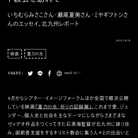
いちむらみさこさん・瀬尾夏美さん・ミヤギフトシさ
んのエッセイ、北九州レポート
2022/9/9
映画
重力の光
SHARE:
URLをコピー
9月からシアター・イメージフォーラムほか全国で順次公開
している映画
『重力の光：祈りの記録篇』
。これまで愛、ジェ
ンダー、個人史と社会を主なテーマにしながらさまざまな
ヴィデオ作品をつくってきた石原海監督が北九州に移り住
み、困窮者支援をするキリスト教会に集う人々との出会いと