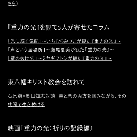
ちら
）
『重力の光』を観て3人が寄せたコラム
「光に続く気配」〜いちむらみさこが観た『重力の光』〜
「声という居場所」〜瀬尾夏美が観た『重力の光』〜
「壁の抜け穴」〜ミヤギフトシが観た『重力の光』〜
東八幡キリスト教会を訪れて
石原海×奥田知志対談 善と悪の両方を掴みながら、その
狭間で生き続ける
映画『重力の光：祈りの記録編』