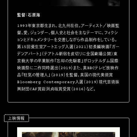
監督：石原海
1993年東京都生まれ、北九州在住。アーティスト／映画監
督。愛、ジェンダー、個人史と社会を主なテーマに、フィクシ
ョンとドキュメンタリーを交差しながら作品制作をしている。
第15回資生堂アートエッグ入選（2021）初長編映画『ガー
デンアパート』（テアトル新宿を皮切りに全国劇場公開）東
京藝大学の卒業制作『忘却の先駆者』がロッテルダム国際
映画祭に二作同時選出（2019）また、英BBCテレビ放映作
品『狂気の管理人』（2019）を監督。英国の現代美術賞
Bloomberg Contemporary入選（2019）現代芸術振
興財団CAF賞岩渕貞哉賞受賞（2016）など。
上映情報