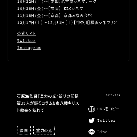
10月22日(土)～【愛知】名古屋シネマテーク
10月28日(金)〜【福岡】 KBCシネマ
11月18日(金)～【京都】 京都みなみ会館
12月17日（土）〜12月31日（土）【神奈川】横浜シネマリン
公式サイト
Twitter
Instagram
2022/9/9
石原海監督『重力の光：祈りの記録
篇』3人が綴るコラム＆東八幡キリス
URLをコピー
ト教会を訪れて
Twitter
映画
重力の光
Line