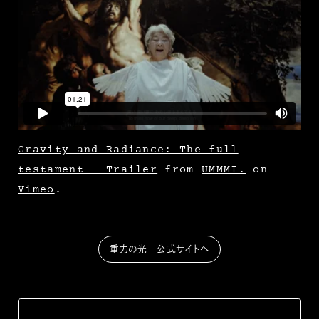
Gravity and Radiance: The full
testament – Trailer
from
UMMMI.
on
Vimeo
.
重力の光 公式サイトへ