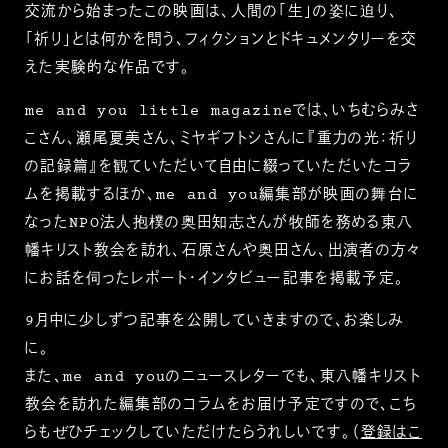
交流から始まったこの映画は、人間の「生」の姿に迫り、
「祈り」とは何かを問う、フィクションとドキュメンタリーを交
えた実験的な作品です。
me and you little magazineでは、いちむらみさ
こさん、瀬尾夏美さん、ミヤギフトシさんに『重力の光：祈り
の記録篇』を観ていただいて自由に綴っていただいたコラ
ムを掲載するほか、me and you編集部が映画の舞台に
なったNPO法人抱樸の奥田知志さんが牧師を務める東八
幡キリスト教会を訪れ、石原さんや奥田さん、出演者の方々
にお話を伺ったレポート・インタビュー記事を掲載予定。
9月中に少しずつ記事を公開していきますので、お楽しみ
に。
また、me and youのニュースレターでも、東八幡キリスト
教会を訪れた編集部のコラムをお届け予定ですので、こち
らもぜひチェックしていただけたらうれしいです。（
登録はこ