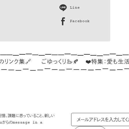
Line
Facebook
集🔗
ごゆっくり🦢🍂
❤️特集：愛も生活も、た
記憶、課題に思っていること、新しい
からのmessage in a