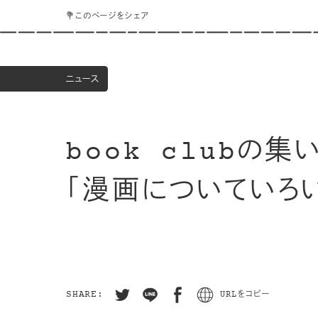
💐このページをシェア
ニュース
book clubの集
「漫画についていろ
SHARE:
URLをコピー