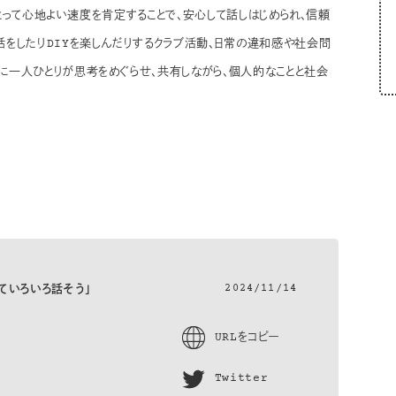
りにとって心地よい速度を肯定することで、安心して話しはじめられ、信頼
話をしたりDIYを楽しんだりするクラブ活動、日常の違和感や社会問
に一人ひとりが思考をめぐらせ、共有しながら、個人的なことと社会
2024/11/14
いていろいろ話そう」
URLをコピー
Twitter