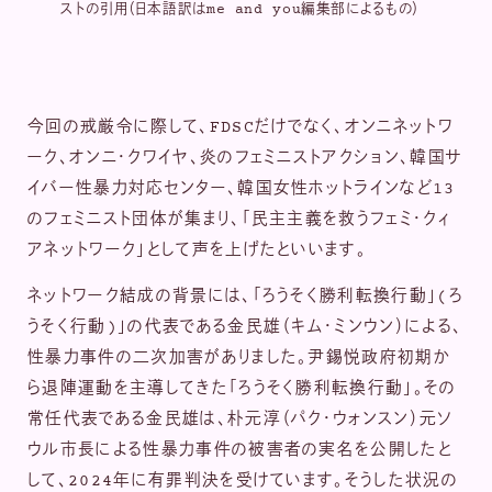
ストの引用（日本語訳はme and you編集部によるもの）
今回の戒厳令に際して、FDSCだけでなく、オンニネットワ
ーク、オンニ・クワイヤ、炎のフェミニストアクション、韓国サ
イバー性暴力対応センター、韓国女性ホットラインなど13
のフェミニスト団体が集まり、「民主主義を救うフェミ・クィ
アネットワーク」として声を上げたといいます。
ネットワーク結成の背景には、「ろうそく勝利転換行動」(ろ
うそく行動)」の代表である金民雄（キム・ミンウン）による、
性暴力事件の二次加害がありました。尹錫悦政府初期か
ら退陣運動を主導してきた「ろうそく勝利転換行動」。その
常任代表である金民雄は、朴元淳（パク・ウォンスン）元ソ
ウル市長による性暴力事件の被害者の実名を公開したと
して、2024年に有罪判決を受けています。そうした状況の