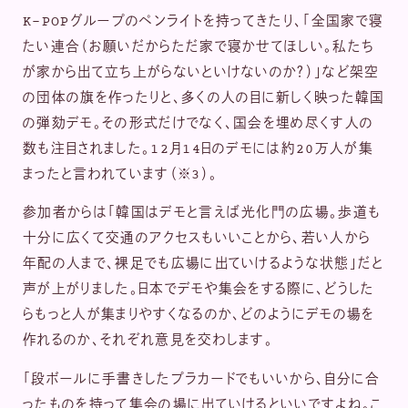
K-POPグループのペンライトを持ってきたり、「全国家で寝
たい連合（お願いだからただ家で寝かせてほしい。私たち
が家から出て立ち上がらないといけないのか？）」など架空
の団体の旗を作ったりと、多くの人の目に新しく映った韓国
の弾劾デモ。その形式だけでなく、国会を埋め尽くす人の
数も注目されました。12月14日のデモには約20万人が集
まったと言われています（※3）。
参加者からは「韓国はデモと言えば光化門の広場。歩道も
十分に広くて交通のアクセスもいいことから、若い人から
年配の人まで、裸足でも広場に出ていけるような状態」だと
声が上がりました。日本でデモや集会をする際に、どうした
らもっと人が集まりやすくなるのか、どのようにデモの場を
作れるのか、それぞれ意見を交わします。
「段ボールに手書きしたプラカードでもいいから、自分に合
ったものを持って集会の場に出ていけるといいですよね。こ