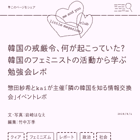
💐このページをシェア
韓国の戒厳令、何が起こっていた？
韓国のフェミニストの活動から学ぶ
勉強会レポ
惣田紗希とkaiが主催「隣の韓国を知る情報交換
会」イベントレポ
2025/5/1
文・写真：岩崎はなえ
編集：竹中万季
クィア
フェミニズム
レポート
政治
社会