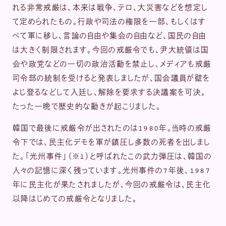
れる非常戒厳は、本来は戦争、テロ、大災害などを想定し
て定められたもの。行政や司法の権限を一部、もしくはす
べて軍に移し、言論の自由や集会の自由など、国民の自由
は大きく制限されます。今回の戒厳令でも、尹大統領は国
会や政党などの一切の政治活動を禁止し、メディアも戒厳
司令部の統制を受けると発表しましたが、国会議員が壁を
よじ登るなどして入廷し、解除を要求する決議案を可決。
たった一晩で歴史的な動きが起こりました。
韓国で最後に戒厳令が出されたのは1980年。当時の戒厳
令下では、民主化デモを軍が鎮圧し多数の死者を出しまし
た。「光州事件」（※1）と呼ばれたこの武力弾圧は、韓国の
人々の記憶に深く残っています。光州事件の7年後、1987
年に民主化が果たされましたが、今回の戒厳令は、民主化
以降はじめての戒厳令となりました。