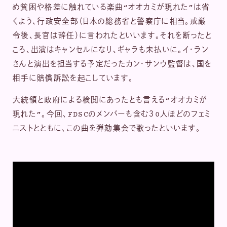
め貧困や格差に触れている楽曲“オオカミが現れた”は省
くよう、行政安全部（日本の総務省と警察庁に相当。戒厳
令後、長官は辞任）に言われたといいます。それを断ったと
ころ、出演はキャンセルになり、ギャラも未払いに。イ・ラン
さんと演出を担当する予定だったカン・サンウ監督は、国を
相手に賠償訴訟を起こしています。
大統領と政府による検閲にあったとも言える“オオカミが
現れた”。今回、FDSCのメンバーも含む３0人ほどのフェミ
ニストとともに、この曲を弾劾集会で歌ったといいます。