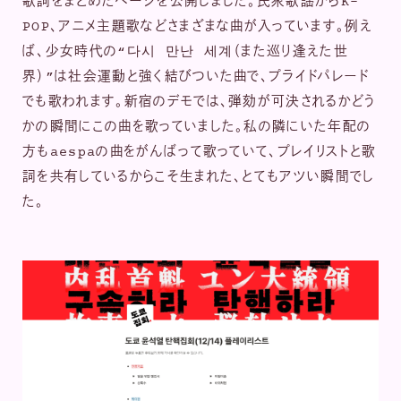
歌詞をまとめたページを公開しました。民衆歌謡からK-
POP、アニメ主題歌などさまざまな曲が入っています。例え
ば、少女時代の“다시 만난 세계（また巡り逢えた世
界）”は社会運動と強く結びついた曲で、プライドパレード
でも歌われます。新宿のデモでは、弾劾が可決されるかどう
かの瞬間にこの曲を歌っていました。私の隣にいた年配の
方もaespaの曲をがんばって歌っていて、プレイリストと歌
詞を共有しているからこそ生まれた、とてもアツい瞬間でし
た。