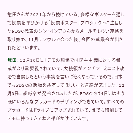
惣田さんが2021年から続けている、多様なポスターを通し
て投票を呼びかける「投票ポスター」プロジェクトに注目し
たFDSC代表のシン・インアさんからメールをもらい連絡を
取り始め、11月にソウルで会った後、今回の戒厳令が出さ
れたといいます。
惣田：
12月10日に「デモの現場では民主主義に対する脅
威がより重要視されていて、大統領がアンチフェミニスト政
治で当選したという事実を言いづらくなっているので、日本
でもFDSCの活動を共有してほしい」と連絡が来ました。12
月3日に戒厳令が発令されましたが、FDSCでは4日にはもう
既にいろんなプラカードのデザインができていて。すべての
プラカードはドライブにアップされていて、誰でも印刷して
デモに持ってきてねと呼びかけています。