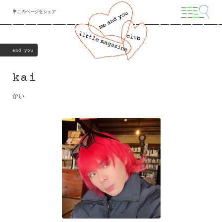
💐このページをシェア
and you
kai
かい