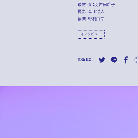
取材・文：
羽佐田瑶子
撮影：森山将人
編集：野村由芽
インタビュー
SHARE: