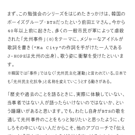
まず、この勉強会のシリーズをはじめたきっかけは、韓国の
ボーイズグループ・BTSだったという前田エマさん。今から
40年以上前に起きた、多くの一般市民が軍によって虐殺
された「光州事件」
をテーマに、メジャーなアイドルが
（※）
歌詞を書き（“Ma City”の作詞を手がけた一人である
J-HOPEは光州の出身）、歌う姿に衝撃を受けたといいま
す。
※韓国では「事件」ではなく「光州民主化運動」と言われている。日本で
も「光州民主化抗争」と名称を変えていこうとする動きがある。
「歴史や過去のことを語るときに、実際に体験していない、
当事者ではない人が語ったらいけないのではないか、とい
う躊躇いがあると思います。でも、わたし自身がBTSの歌を
通して光州事件のことをもっと知りたいと思ったように、む
しろその中にいない人だからこそ、他のアプローチで『伝え