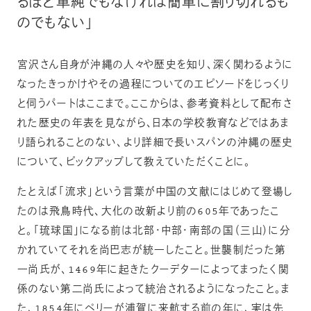
るほど単純でもなければ簡単に割り切れるも
のでもない」
宮沢さん自身が沖縄の人々や歴史を知り、深く関わるように
なったきっかけやその過程についてのエピソードをじっくり
と伺うパートはここまで。ここからは、参考資料として配布さ
れた歴史の年表を見ながら、日本の学校教育などではあま
り語られることのない、より詳細で長いスパンの沖縄の歴史
について、ピックアップして教えていただくことに。
たとえば「流求」という言葉が中国の文献にはじめて登場し
たのは飛鳥時代、大化の改新より前の605年であったこ
と。「琉球国」になる前は北部・中部・南部の国（三山）に分
かれていてそれを尚巴志が統一したこと。世襲制だった第
一尚氏が、1469年に起きたクーデターによってまったく関
係のない第二尚氏によって統治されるようになったこと。ま
た、1854年にペリーが浦賀に来航する前の年に、実は先