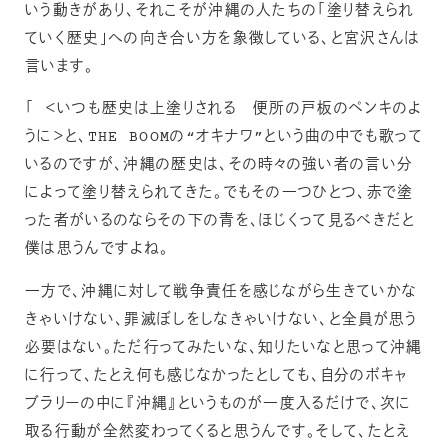
いう動きがあり、それこそが沖縄の人たちの「塗り替えられ
ていく歴史」への向き合い方を象徴している、と宮沢さんは
言います。
「 ＜いつも歴史は上塗りされる 便所の戸板のペンキのよ
うに＞と、THE BOOMの“オキナワ”という曲の中でも歌って
いるのですが、沖縄の歴史は、その時々の強い者の言い分
によって塗り替えられてきた。でもその一つひとつ、赤で塗
った者がいるのならその下の青を、ほじくって見るべきだと
僕は思うんですよね。
一方で、沖縄に対して戦争責任を感じながら生きていかな
きゃいけない、罪滅ぼしをしなきゃいけない、と全員が思う
必要はない。ただ行ってみたいな、知りたいなと思って沖縄
に行って、たとえ何も感じなかったとしても、自分のボキャ
ブラリーの中に『沖縄』というものが一度入るだけで、次に
取る行動が全然変わってくると思うんです。そして、たとえ