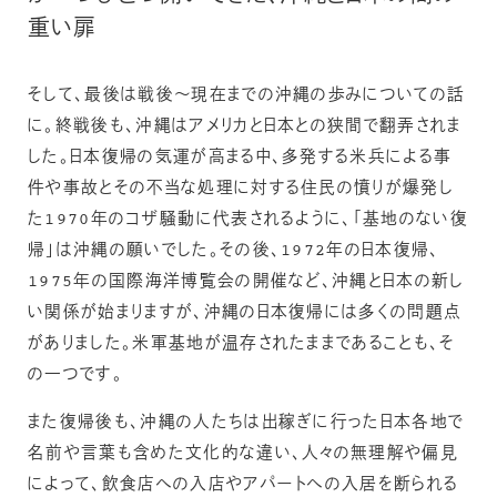
重い扉
そして、最後は戦後〜現在までの沖縄の歩みについての話
に。終戦後も、沖縄はアメリカと日本との狭間で翻弄されま
した。日本復帰の気運が高まる中、多発する米兵による事
件や事故とその不当な処理に対する住民の憤りが爆発し
た1970年のコザ騒動に代表されるように、「基地のない復
帰」は沖縄の願いでした。その後、1972年の日本復帰、
1975年の国際海洋博覧会の開催など、沖縄と日本の新し
い関係が始まりますが、沖縄の日本復帰には多くの問題点
がありました。米軍基地が温存されたままであることも、そ
の一つです。
また復帰後も、沖縄の人たちは出稼ぎに行った日本各地で
名前や言葉も含めた文化的な違い、人々の無理解や偏見
によって、飲食店への入店やアパートへの入居を断られる