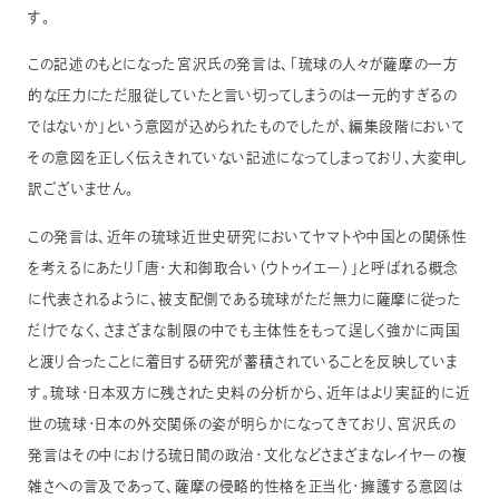
す。
この記述のもとになった宮沢氏の発言は、「琉球の人々が薩摩の一方
的な圧力にただ服従していたと言い切ってしまうのは一元的すぎるの
ではないか」という意図が込められたものでしたが、編集段階において
その意図を正しく伝えきれていない記述になってしまっており、大変申し
訳ございません。
この発言は、近年の琉球近世史研究においてヤマトや中国との関係性
を考えるにあたり「唐・大和御取合い（ウトゥイエー）」と呼ばれる概念
に代表されるように、被支配側である琉球がただ無力に薩摩に従った
だけでなく、さまざまな制限の中でも主体性をもって逞しく強かに両国
と渡り合ったことに着目する研究が蓄積されていることを反映していま
す。琉球・日本双方に残された史料の分析から、近年はより実証的に近
世の琉球・日本の外交関係の姿が明らかになってきており、宮沢氏の
発言はその中における琉日間の政治・文化などさまざまなレイヤーの複
雑さへの言及であって、薩摩の侵略的性格を正当化・擁護する意図は