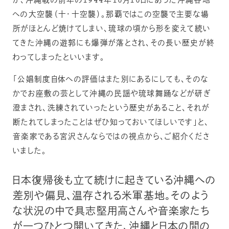
が、沖縄戦の前年の1944年10月10日にあった沖縄各地
への大空襲（十・十空襲）。那覇ではこの空襲で主要な場
所がほとんど焼けてしまい、琉球の頃から形を変えて続い
てきた沖縄の遊郭にも爆弾が落とされ、その長い歴史が終
わってしまったといいます。
「公娼制度自体への評価はまた別にあるにしても、そのな
かでお座敷の芸として沖縄の民謡や琉球舞踊などが研ぎ
澄まされ、洗練されていったという歴史があること、それが
断たれてしまったことはぜひ知っておいてほしいです」と、
音楽家である宮沢さんならではの視点から、ご紹介くださ
いました。
日本復帰後も立て続けに起きている沖縄への
差別や偏見、温存される米軍基地。そのよう
な状況の中で具志堅用高さんや音楽家たち
が一つひとつ開いてきた、沖縄と日本の間の