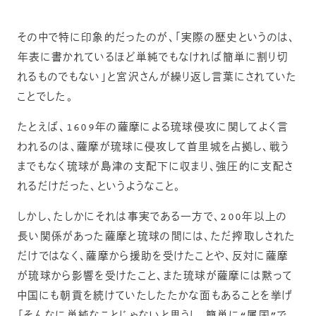
その中で特に印象的だったのが、「実際の歴史というのは、
年表に書かれているほど単純でもなければ簡単に割り切
れるものでもない」と宮沢さんが繰り返し言葉にされていた
ことでした。
たとえば、1609年の薩摩による琉球侵攻に関してよく言
われるのは、薩摩が琉球に侵攻して首里城を占拠し、戦う
までもなく琉球が島津の支配下に収まり、強圧的に支配さ
れるだけだった、というようなこと。
しかし、たしかにそれは事実である一方で、200年以上の
長い関係があった薩摩と琉球の間には、ただ搾取しされた
だけではなく、薩摩から援助を受けたことや、反対に薩摩
が琉球から影響を受けたこと、また琉球が薩摩には黙って
中国にも朝貢を続けていたしたたかな面もあることを挙げ