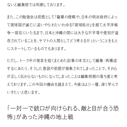
ないと編集部では判断しております。
また、この勉強会は前提として「薩摩の侵略や、日本の明治政府によっ
て琉球国が滅亡に追いやられたいわゆる『琉球処分』を経て太平洋戦
争〜現在にいたるまで、日本と沖縄の間には大きな不平等や差別が温
存されていることを、ヤマトの人間としてどう考えるか」ということをもと
にスタートしているものでもあります。
ただし、トーク中の発言を短くまとめた記事の本文として編集・再構成
するにあたり、そうした意図や前提が捨象されてしまったことで、それら
が正しく伝わらないものになってしまったことは編集部側の落ち度と考
えております。この今回の機会を踏まえて、今後はより一層、深く学んで
いきたいと思います。
「一対一で銃口が向けられる、敵と目が合う恐
怖」があった沖縄の地上戦