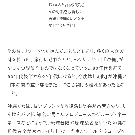
む10人と宮沢和史さ
んの対話を収録した
著書
『沖縄のことを聞
かせてください』
その後、リゾート化が進んだことなどもあり、多くの人が興
味を持ったり旅行に訪れたりと、日本人にとって「沖縄」が
少しずつ異質なものではなくなっていった80年代を経て、
80年代後半から90年代になると、今度は「文化」が沖縄と
日本の間の重い扉をまた一つこじ開ける流れがあったとの
こと。
沖縄からは、長いブランクから復活した喜納昌吉さんや、り
んけんバンド、知名定男さんプロデュースのグループ・ネー
ネーズなどによって、琉球音階や琉球楽器を用いた沖縄の
現代音楽が次々に打ち出され、当時のワールド・ミュージッ