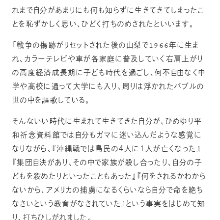
れまで自分があまりにも何も知らずに生きてきてしまったこ
とを恥ずかしく思い、ひどく打ちのめされたといいます。
「戦争の傷跡がリセットされた後の山梨で1966年に生ま
れ、カラーテレビや車が各家庭に普及していく右肩上がり
の高度経済成長期に子ども時代を過ごし、何不自由なく中
学や高校に通って大学にも入り、周りは浮かれたバブルの
世の中を謳歌している。
そんないい時代に生まれて生きてきた自分が、ひめゆり平
和祈念資料館では自分もガマに迷い込んだような感覚に
なりながら、『沖縄戦では島民の４人に１人が亡くなった』
『集団自決があり、その中で家族が殺し合ったり、自分の子
どもを殺めたりといったこともあった』『何をされるかわから
ないから、アメリカの捕虜になるくらいなら自分で命を絶ち
なさいという教育がなされていた』という事実をはじめて知
り、打ちひしがれました。