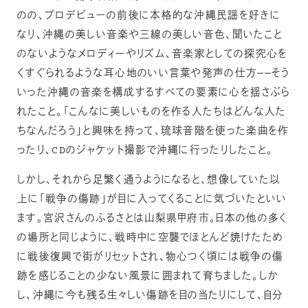
のの、プロデビューの前後に本格的な沖縄民謡を好きに
なり、沖縄の美しい音楽や三線の美しい音色、聞いたこと
のないようなメロディーやリズム、音楽家としての探究心を
くすぐられるような耳心地のいい言葉や発声の仕方——そう
いった沖縄の音楽を構成するすべての要素に心を揺さぶら
れたこと。「こんなに美しいものを作る人たちはどんな人た
ちなんだろう」と興味を持って、琉球音階を使った楽曲を作
ったり、CDのジャケット撮影で沖縄に行ったりしたこと。
しかし、それから足繁く通うようになると、想像していた以
上に「戦争の傷跡」が目に入ってくることに気づいたといい
ます。宮沢さんのふるさとは山梨県甲府市。日本の他の多く
の場所と同じように、戦時中に空襲でほとんど焼けたため
に戦後復興で街がリセットされ、物心つく頃には戦争の傷
跡を感じることの少ない風景に囲まれて育ちました。しか
し、沖縄に今も残る生々しい傷跡を目の当たりにして、自分