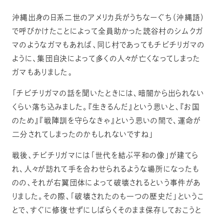
沖縄出身の日系二世のアメリカ兵がうちなーぐち（沖縄語）
で呼びかけたことによって全員助かった読谷村のシムクガ
マのようなガマもあれば、同じ村であってもチビチリガマの
ように、集団自決によって多くの人々が亡くなってしまった
ガマもありました。
「チビチリガマの話を聞いたときには、暗闇から出られない
くらい落ち込みました。『生きるんだ』という思いと、『お国
のため』『戦陣訓を守らなきゃ』という思いの間で、運命が
二分されてしまったのかもしれないですね」
戦後、チビチリガマには「世代を結ぶ平和の像」が建てら
れ、人々が訪れて手を合わせられるような場所になったも
のの、それが右翼団体によって破壊されるという事件があ
りました。その際、「破壊されたのも一つの歴史だ」というこ
とで、すぐに修復せずにしばらくそのまま保存しておこうと