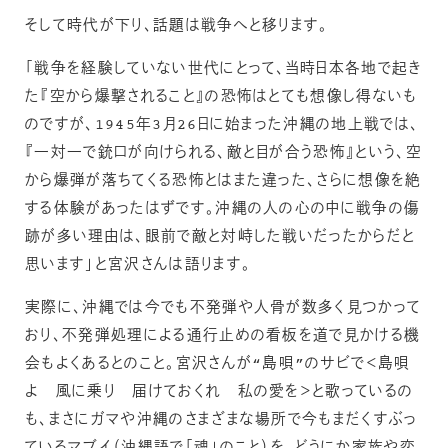
そして時代が下り、話題は戦争へと移ります。
「戦争を経験していない世代にとって、当時日本各地で起き
た『空から爆撃されること』の恐怖はとても想像し得ないも
のですが、1945年3月26日に始まった沖縄の地上戦では、
『一対一で銃口が向けられる、敵と目が合う恐怖』という、空
から爆弾が落ちてくる恐怖とはまた違った、さらに想像を絶
する体験があったはずです。沖縄の人の心の中に戦争の傷
跡が多い理由は、眼前で敵と対峙した戦いだったからだと
思います」と宮沢さんは語ります。
実際に、沖縄では今でも不発弾や人骨が数多く見つかって
おり、不発弾処理による通行止めの看板を道で見かける機
会もよくあるとのこと。宮沢さんが“島唄”のサビで＜島唄
よ 風に乗り 届けておくれ 私の愛を＞と歌っているの
も、まさにガマや沖縄のさまざまな場所で今もまだくすぶっ